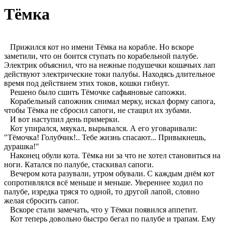
Тёмка
Прижился кот но имени Тёмка на корабле. Но вскоре
заметили, что он боится ступать по корабельной палубе.
Электрик объяснил, что на нежные подушечки кошачьих лап
действуют электрические токи палубы. Находясь длительное
время под действием этих токов, кошки гибнут.
Решено было сшить Тёмочке сафьяновые сапожки.
Корабельный сапожник снимал мерку, искал форму сапога,
чтобы Тёмка не сбросил сапоги, не стащил их зубами.
И вот наступил день примерки.
Кот упирался, мяукал, вырывался. А его уговаривали:
"Тёмочка! Голубчик!.. Тебе жизнь спасают... Привыкнешь,
дурашка!"
Наконец обули кота. Тёмка ни за что не хотел становиться на
ноги. Катался по палубе, стаскивал сапоги.
Вечером кота разували, утром обували. С каждым днём кот
сопротивлялся всё меньше и меньше. Увереннее ходил по
палубе, изредка тряся то одной, то другой лапой, словно
желая сбросить сапог.
Вскоре стали замечать, что у Тёмки появился аппетит.
Кот теперь довольно быстро бегал по палубе и трапам. Ему