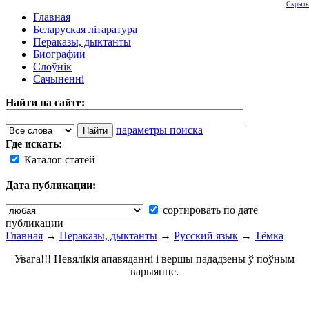
Скрыть
Главная
Беларуская літаратура
Пераказы, дыктанты
Биографии
Слоўнік
Сачыненні
Найти на сайте:
параметры поиска
Где искать:
Каталог статей
Дата публикации:
сортировать по дате
публикации
Главная
→
Пераказы, дыктанты
→
Русский язык
→
Тёмка
Увага!!! Невялікія апавяданні і вершы пададзены ў поўным
варыянце.