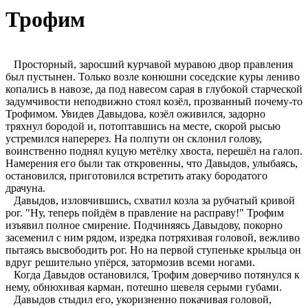
Трофим
Просторный, заросший курчавой муравою двор правления
был пустынен. Только возле конюшни соседские куры лениво
копались в навозе, да под навесом сарая в глубокой старческой
задумчивости неподвижно стоял козёл, прозванный почему-то
Трофимом. Увидев Давыдова, козёл оживился, задорно
тряхнул бородой и, потоптавшись на месте, скорой рысью
устремился наперерез. На полпути он склонил голову,
воинственно поднял куцую метёлку хвоста, перешёл на галоп.
Намерения его были так откровенны, что Давыдов, улыбаясь,
остановился, приготовился встретить атаку бородатого
драчуна.
Давыдов, изловчившись, схватил козла за рубчатый кривой
рог. "Ну, теперь пойдём в правление на расправу!" Трофим
изъявил полное смирение. Подчиняясь Давыдову, покорно
засеменил с ним рядом, изредка потряхивая головой, вежливо
пытаясь высвободить рог. Но на первой ступеньке крыльца он
вдруг решительно упёрся, затормозив всеми ногами.
Когда Давыдов остановился, Трофим доверчиво потянулся к
нему, обнюхивая карман, потешно шевеля серыми губами.
Давыдов стыдил его, укоризненно покачивая головой,