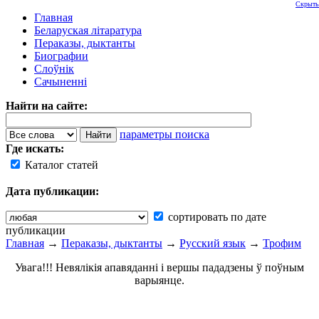
Скрыть
Главная
Беларуская літаратура
Пераказы, дыктанты
Биографии
Слоўнік
Сачыненні
Найти на сайте:
параметры поиска
Где искать:
Каталог статей
Дата публикации:
сортировать по дате
публикации
Главная
→
Пераказы, дыктанты
→
Русский язык
→
Трофим
Увага!!! Невялікія апавяданні і вершы пададзены ў поўным
варыянце.