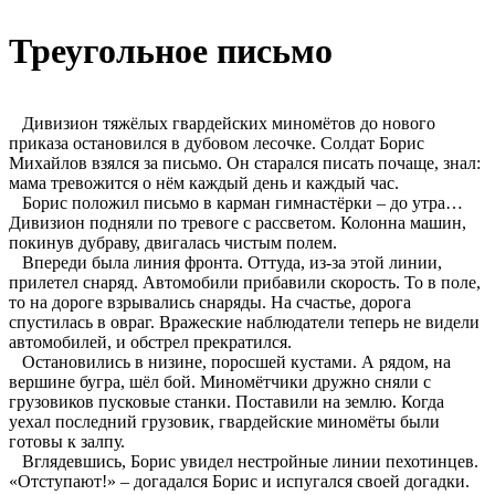
Треугольное письмо
Дивизион тяжёлых гвардейских миномётов до нового
приказа остановился в дубовом лесочке. Солдат Борис
Михайлов взялся за письмо. Он старался писать почаще, знал:
мама тревожится о нём каждый день и каждый час.
Борис положил письмо в карман гимнастёрки – до утра…
Дивизион подняли по тревоге с рассветом. Колонна машин,
покинув дубраву, двигалась чистым полем.
Впереди была линия фронта. Оттуда, из-за этой линии,
прилетел снаряд. Автомобили прибавили скорость. То в поле,
то на дороге взрывались снаряды. На счастье, дорога
спустилась в овраг. Вражеские наблюдатели теперь не видели
автомобилей, и обстрел прекратился.
Остановились в низине, поросшей кустами. А рядом, на
вершине бугра, шёл бой. Миномётчики дружно сняли с
грузовиков пусковые станки. Поставили на землю. Когда
уехал последний грузовик, гвардейские миномёты были
готовы к залпу.
Вглядевшись, Борис увидел нестройные линии пехотинцев.
«Отступают!» – догадался Борис и испугался своей догадки.