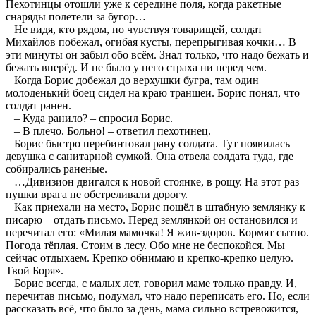
Пехотинцы отошли уже к середине поля, когда ракетные
снаряды полетели за бугор…
Не видя, кто рядом, но чувствуя товарищей, солдат
Михайлов побежал, огибая кусты, перепрыгивая кочки… В
эти минуты он забыл обо всём. Знал только, что надо бежать и
бежать вперёд. И не было у него страха ни перед чем.
Когда Борис добежал до верхушки бугра, там один
молоденький боец сидел на краю траншеи. Борис понял, что
солдат ранен.
– Куда ранило? – спросил Борис.
– В плечо. Больно! – ответил пехотинец.
Борис быстро перебинтовал рану солдата. Тут появилась
девушка с санитарной сумкой. Она отвела солдата туда, где
собирались раненые.
…Дивизион двигался к новой стоянке, в рощу. На этот раз
пушки врага не обстреливали дорогу.
Как приехали на место, Борис пошёл в штабную землянку к
писарю – отдать письмо. Перед землянкой он остановился и
перечитал его: «Милая мамочка! Я жив-здоров. Кормят сытно.
Погода тёплая. Стоим в лесу. Обо мне не беспокойся. Мы
сейчас отдыхаем. Крепко обнимаю и крепко-крепко целую.
Твой Боря».
Борис всегда, с малых лет, говорил маме только правду. И,
перечитав письмо, подумал, что надо переписать его. Но, если
рассказать всё, что было за день, мама сильно встревожится,