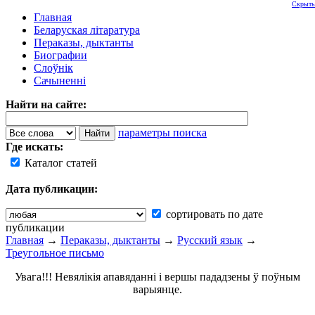
Скрыть
Главная
Беларуская літаратура
Пераказы, дыктанты
Биографии
Слоўнік
Сачыненні
Найти на сайте:
параметры поиска
Где искать:
Каталог статей
Дата публикации:
сортировать по дате
публикации
Главная
→
Пераказы, дыктанты
→
Русский язык
→
Треугольное письмо
Увага!!! Невялікія апавяданні і вершы пададзены ў поўным
варыянце.