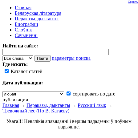
Скрыть
Главная
Беларуская літаратура
Пераказы, дыктанты
Биографии
Слоўнік
Сачыненні
Найти на сайте:
параметры поиска
Где искать:
Каталог статей
Дата публикации:
сортировать по дате
публикации
Главная
→
Пераказы, дыктанты
→
Русский язык
→
Тревожный лес (По В. Катаеву)
Увага!!! Невялікія апавяданні і вершы пададзены ў поўным
варыянце.