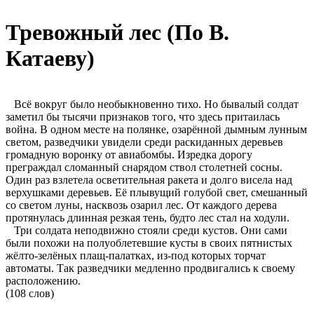
Тревожный лес (По В.
Катаеву)
Всё вокруг было необыкновенно тихо. Но бывалый солдат
заметил бы тысячи признаков того, что здесь притаилась
война. В одном месте на полянке, озарённой дымным лунным
светом, разведчики увидели среди раскиданных деревьев
громадную воронку от авиабомбы. Изредка дорогу
преграждал сломанный снарядом ствол столетней сосны.
Один раз взлетела осветительная ракета и долго висела над
верхушками деревьев. Её плывущий голубой свет, смешанный
со светом луны, насквозь озарил лес. От каждого дерева
протянулась длинная резкая тень, будто лес стал на ходули.
Три солдата неподвижно стояли среди кустов. Они сами
были похожи на полуоблетевшие кусты в своих пятнистых
жёлто-зелёных плащ-палатках, из-под которых торчат
автоматы. Так разведчики медленно продвигались к своему
расположению.
(108 слов)