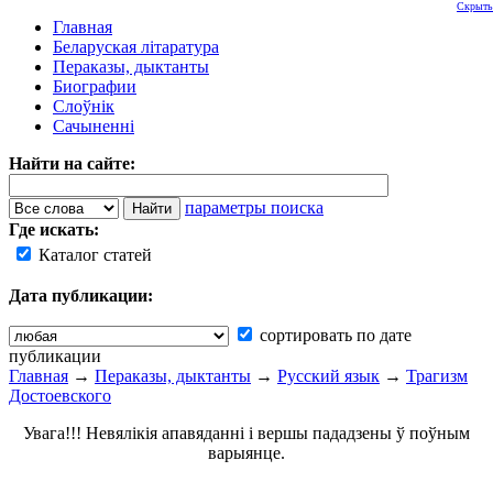
Скрыть
Главная
Беларуская літаратура
Пераказы, дыктанты
Биографии
Слоўнік
Сачыненні
Найти на сайте:
параметры поиска
Где искать:
Каталог статей
Дата публикации:
сортировать по дате
публикации
Главная
→
Пераказы, дыктанты
→
Русский язык
→
Трагизм
Достоевского
Увага!!! Невялікія апавяданні і вершы пададзены ў поўным
варыянце.