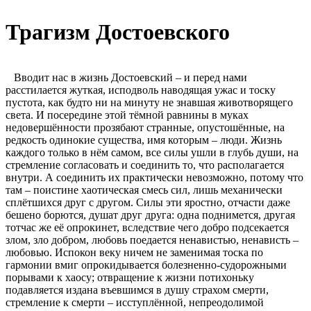
Трагизм Достоевского
Вводит нас в жизнь Достоевский – и перед нами
расстилается жуткая, исподволь наводящая ужас и тоску
пустота, как будто ни на минуту не знавшая животворящего
света. И посередине этой тёмной равнины в муках
недовершённости прозябают странные, опустошённые, на
редкость одинокие существа, имя которым – люди. Жизнь
каждого только в нём самом, все силы ушли в глубь души, на
стремление согласовать и соединить то, что располагается
внутри. А соединить их практически невозможно, потому что
там – поистине хаотическая смесь сил, лишь механически
сплётшихся друг с другом. Силы эти яростно, отчасти даже
бешено борются, душат друг друга: одна поднимется, другая
тотчас же её опрокинет, вследствие чего добро подсекается
злом, зло добром, любовь поедается ненавистью, ненависть –
любовью. Испокон веку ничем не заменимая тоска по
гармонии вмиг опрокидывается болезненно-судорожными
порывами к хаосу; отвращение к жизни потихоньку
подавляется издана въевшимся в душу страхом смерти,
стремление к смерти – исступлённой, непреодолимой