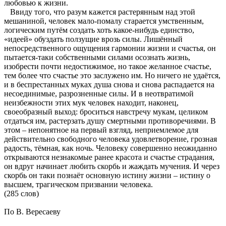
любовью к жизни.
Ввиду того, что разум кажется растерянным над этой
мешаниной, человек мало-помалу старается умственным,
логическим путём создать хоть какое-нибудь единство,
«идеей» обуздать ползущие врозь силы. Лишённый
непосредственного ощущения гармонии жизни и счастья, он
пытается-таки собственными силами осознать жизнь,
изобрести почти недостижимое, но такое желанное счастье,
тем более что счастье это заслужено им. Но ничего не удаётся,
и в беспрестанных муках душа снова и снова распадается на
несоединимые, разрозненные силы. И в неотвратимой
неизбежности этих мук человек находит, наконец,
своеобразный выход: броситься навстречу мукам, целиком
отдаться им, растерзать душу смертными противоречиями. В
этом – непонятное на первый взгляд, неприемлемое для
действительно свободного человека удовлетворение, грозная
радость, тёмная, как ночь. Человеку совершенно неожиданно
открываются незнакомые ранее красота и счастье страдания,
он вдруг начинает любить скорбь и жаждать мучения. И через
скорбь он таки познаёт основную истину жизни – истину о
высшем, трагическом призвании человека.
(285 слов)
По В. Вересаеву