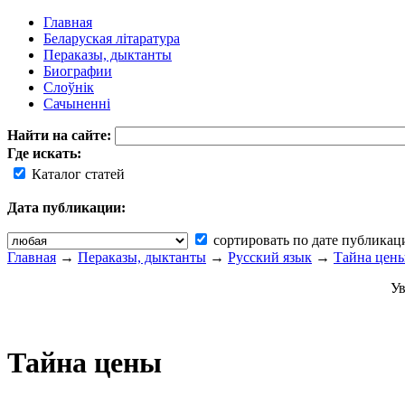
Главная
Беларуская літаратура
Пераказы, дыктанты
Биографии
Слоўнік
Сачыненні
Найти на сайте:
Где искать:
Каталог статей
Дата публикации:
сортировать по дате публикац
Главная
→
Пераказы, дыктанты
→
Русский язык
→
Тайна цен
Ув
Тайна цены