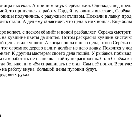
вицы высекал. А при нём внук Серёжа жил. Однажды дед предло
й, то принялись за работу. Гордей пуговицы высекает, Серёжа и
говицы получились, с радужным отливом. Поехали в лавку, прод
оить стали. А дед ему объясняет, что цена в них вошла. Ещё бол
е копает, с песком её мнёт и водой разбавляет. Серёжа смотрит,
 на кувшине цветы да листья. Потом раскрасил кувшин кисточко
й цены стал кувшин. А когда вошла в него цена, этого Серёжа н
от огромное дерево валит, долбит из него лодку. Появятся у лод
яет. К другим мастерам своего дела пошёл. У рыбаков побывал, 
а сам работать не начнёшь – тайну не раскроешь. Стал Серёжа ка
да больше ни о чём спрашивать не стал. Сам всё понял. Вернулс
ю на работу внука, большой цены пуговки будут.
трудовых руках.
а