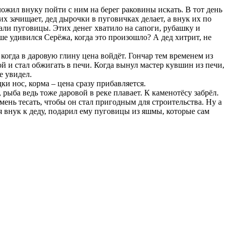
жил внуку пойти с ним на берег раковины искать. В тот день
х зачищает, дед дырочки в пуговичках делает, а внук их по
али пуговицы. Этих денег хватило на сапоги, рубашку и
ьше удивился Серёжа, когда это произошло? А дед хитрит, не
 когда в даровую глину цена войдёт. Гончар тем временем из
й и стал обжигать в печи. Когда вынул мастер кувшин из печи,
е увидел.
ки нос, корма – цена сразу прибавляется.
рыба ведь тоже даровой в реке плавает. К каменотёсу забрёл.
мень тесать, чтобы он стал пригодным для строительства. Ну а
я внук к деду, подарил ему пуговицы из яшмы, которые сам