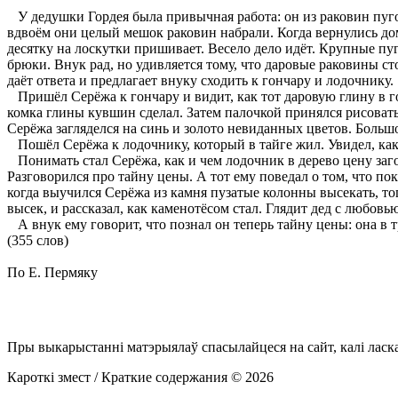
У дедушки Гордея была привычная работа: он из раковин пуго
вдвоём они целый мешок раковин набрали. Когда вернулись домо
десятку на лоскутки пришивает. Весело дело идёт. Крупные пу
брюки. Внук рад, но удивляется тому, что даровые раковины ст
даёт ответа и предлагает внуку сходить к гончару и лодочнику.
Пришёл Серёжа к гончару и видит, как тот даровую глину в гор
комка глины кувшин сделал. Затем палочкой принялся рисовать
Серёжа загляделся на синь и золото невиданных цветов. Большо
Пошёл Серёжа к лодочнику, который в тайге жил. Увидел, как т
Понимать стал Серёжа, как и чем лодочник в дерево цену загон
Разговорился про тайну цены. А тот ему поведал о том, что пок
когда выучился Серёжа из камня пузатые колонны высекать, тог
высек, и рассказал, как каменотёсом стал. Глядит дед с любовь
А внук ему говорит, что познал он теперь тайну цены: она в 
(355 слов)
По Е. Пермяку
Пры выкарыстанні матэрыялаў спасылайцеся на сайт, калі ласк
Кароткі змест / Краткие содержания © 2026