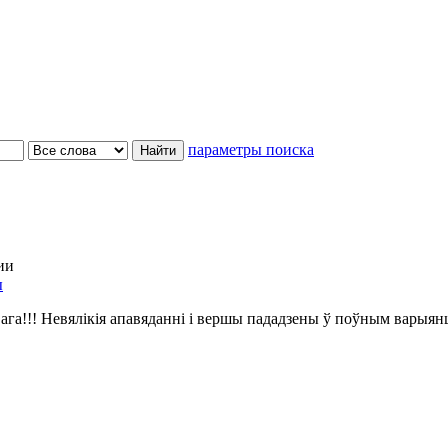
параметры поиска
ии
ы
ага!!! Невялікія апавяданні і вершы пададзены ў поўным варыян