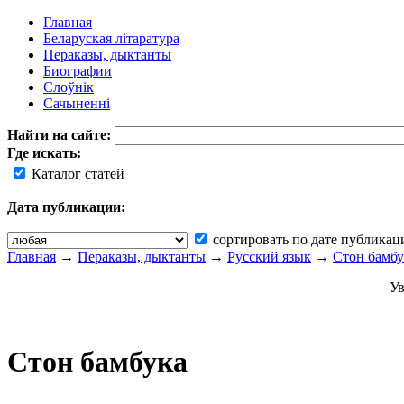
Главная
Беларуская літаратура
Пераказы, дыктанты
Биографии
Слоўнік
Сачыненні
Найти на сайте:
Где искать:
Каталог статей
Дата публикации:
сортировать по дате публикац
Главная
→
Пераказы, дыктанты
→
Русский язык
→
Стон бамбу
Ув
Стон бамбука