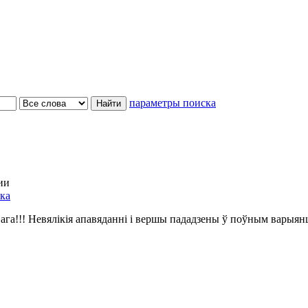
параметры поиска
ии
ка
ага!!! Невялікія апавяданні і вершы пададзены ў поўным варыян