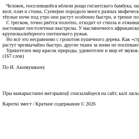
Человек, поселившийся вблизи рощи гигантского бамбука, ошиба
визг, плач и стоны. Суеверие породило много разных мифическ
тёплые ночи под утро они растут особенно быстро, и трение п
С треском, точно рвётся полотно, отходит от ствола и отживша
настоящие пистолетные выстрелы. У масляничного африканского
крупнокалиберного охотничьего ружья.
Но всё это несравнимо с грохотом пушечного дерева. Как «стр
растут чрезвычайно быстро, другие ткани за ними не поспева
Удивителен мир красок природы, удивителен и мир её звуков.
(167 слов)
По И. Акимушкину
Пры выкарыстанні матэрыялаў спасылайцеся на сайт, калі ласк
Кароткі змест / Краткие содержания © 2026