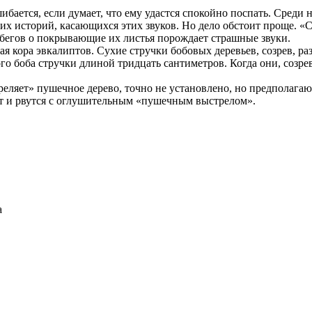
ется, если думает, что ему удастся спокойно поспать. Среди но
их историй, касающихся этих звуков. Но дело обстоит проще. «
обегов о покрывающие их листья порождает страшные звуки.
я кора эвкалиптов. Сухие стручки бобовых деревьев, созрев, ра
 боба стручки длиной тридцать сантиметров. Когда они, созрев
еляет» пушечное дерево, точно не установлено, но предполагаю
ют и рвутся с оглушительным «пушечным выстрелом».
а