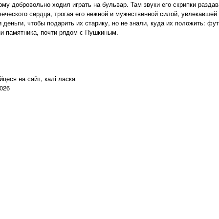
ому добровольно ходил играть на бульвар. Там звуки его скрипки раздава
веческого сердца, трогая его нежной и мужественной силой, увлекавшей
еньги, чтобы подарить их старику, но не знали, куда их положить: фут
и памятника, почти рядом с Пушкиным.
цеся на сайт, калі ласка
2026