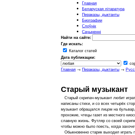
Главная
Беларуская літаратура
Пераказы, дыктанты
Биографии
Слоўнік
Сачыненні
Найти на сайте:
Где искать:
Каталог статей
Дата публикации:
сор
Главная
→
Пераказы, дыктанты
→
Русс
Старый музыкант
Старый скрипач-музыкант любит играть
написаны стихи, и со всех четырёх ст
музыкант обращался лицом на бульвар, 
прохожие, чтецы газет из местного кио
славную жизнь. Футляр со своей скрипк
чтобы можно было поесть, когда захоче
Обыкновенно старик выходил играть по