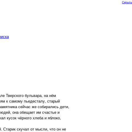
Скрыть
оиска
ле Тверского бульвара, на нём
ням к самому пьедесталу, старый
памятника сейчас же собирались дети,
людей, она обещает им счастье и
ал кусок чёрного хлеба и яблоко,
 Старик скучал от мысли, что он не