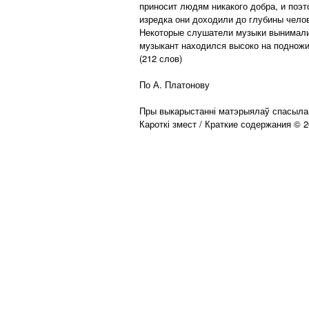
приносит людям никакого добра, и поэт
изредка они доходили до глубины чело
Некоторые слушатели музыки вынимали д
музыкант находился высоко на подножи
(212 слов)
По А. Платонову
Пры выкарыстанні матэрыялаў спасылай
Кароткі змест / Краткие содержания © 