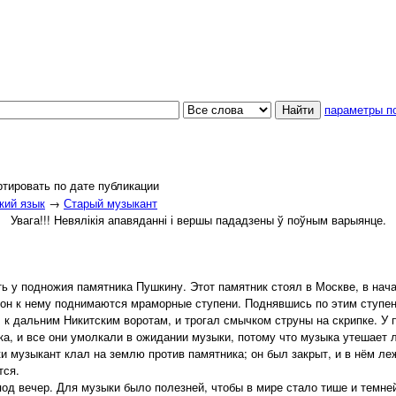
параметры п
тировать по дате публикации
кий язык
→
Старый музыкант
Увага!!! Невялікія апавяданні і вершы пададзены ў поўным варыянце.
 у подножия памятника Пушкину. Этот памятник стоял в Москве, в нача
орон к нему поднимаются мраморные ступени. Поднявшись по этим ступе
к дальним Никитским воротам, и трогал смычком струны на скрипке. У 
ска, и все они умолкали в ожидании музыки, потому что музыка утешает 
и музыкант клал на землю против памятника; он был закрыт, и в нём леж
тся.
д вечер. Для музыки было полезней, чтобы в мире стало тише и темней.