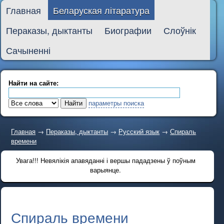
Главная
Беларуская літаратура
Пераказы, дыктанты
Биографии
Слоўнік
Сачыненні
Найти на сайте:
параметры поиска
Главная
→
Пераказы, дыктанты
→
Русский язык
→
Спираль
времени
Увага!!! Невялікія апавяданні і вершы пададзены ў поўным
варыянце.
Спираль времени