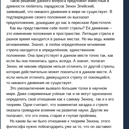
Такое решение данного вопроса предложил известный в
древности любитель парадоксов Зенон Элейский,
заявивший, что никакого движения в мире не существует. В
подтверждение своего положения он высказал
предположение, дошедшее до нас в пересказе Аристотеля.
Как мы представляем себе полёт стрелы? Её движение –
это изменение положения в пространстве. Летящая стрела в
разное время находится в разных местах. Но мы ведь живём
мгновениями. Значит, в любое определённое мгновение
стрела находится в определённом, единственном
положении. Она присутствует в данном месте точно так, как
если бы она покоилась здесь всегда. А значит, полагал
Зенон, её никоим образом нельзя отличить от другой стрелы,
которая действительно может покоиться в данном месте. А
если нельзя отличить движущуюся стрелу от покоящейся,
то никакого движения не существует.
Это умозаключение вызвало большие толки в научном
мире. Даже современные учёные так и не могут однозначно
определить своё отношение как к самому Зенону, так и к его
теориям. Одни считают, что знаменитая загадка о стреле
оказала громадное влияние на развитие науки. Другие же
полагают, что это очень старая и глупая проблема.
Но каким бы ни было отношение к теориям Зенона, этого
философа нужно поблагодарить уже за то, что он заставил