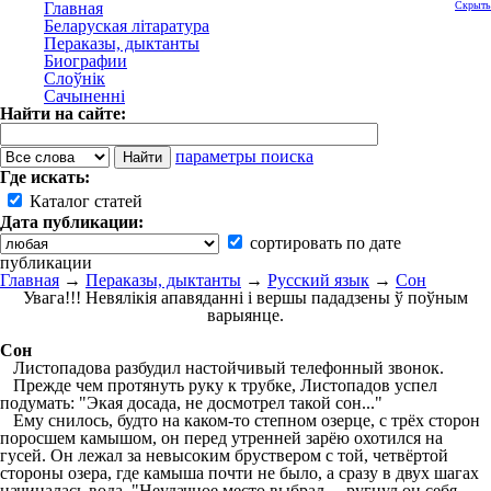
Главная
Скрыть
Беларуская літаратура
Пераказы, дыктанты
Биографии
Слоўнік
Сачыненні
Найти на сайте:
параметры поиска
Где искать:
Каталог статей
Дата публикации:
сортировать по дате
публикации
Главная
→
Пераказы, дыктанты
→
Русский язык
→
Сон
Увага!!! Невялікія апавяданні і вершы пададзены ў поўным
варыянце.
Сон
Листопадова разбудил настойчивый телефонный звонок.
Прежде чем протянуть руку к трубке, Листопадов успел
подумать: "Экая досада, не досмотрел такой сон..."
Ему снилось, будто на каком-то степном озерце, с трёх сторон
поросшем камышом, он перед утренней зарёю охотился на
гусей. Он лежал за невысоким бруствером с той, четвёртой
стороны озера, где камыша почти не было, а сразу в двух шагах
начиналась вода. "Неудачное место выбрал, – ругнул он себя. –