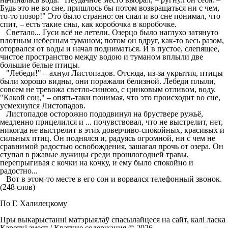
Будь это не во сне, пришлось бы потом возвращаться ни с чем,
то-то позор!" Это было странно: он спал и во сне понимал, что
спит, – есть такие сны, как коробочка в коробочке.
Светало... Гуси всё не летели. Озерцо было наглухо затянуто
плотным небесным туманом; потом он вдруг, как-то весь разом,
оторвался от воды и начал подниматься. И в пустое, слепящее,
чистое пространство между водою и туманом вплыли две
большие белые птицы.
"Лебеди!" – ахнул Листопадов. Отсюда, из-за укрытия, птицы
были хорошо видны, они поражали белизной. Лебеди плыли,
совсем не тревожа светло-синюю, с цинковым отливом, воду.
"Какой сон," – опять-таки понимая, что это происходит во сне,
усмехнулся Листопадов.
Листопадов осторожно пододвинул на бруствере ружьё,
медленно прицелился и ... почувствовал, что не выстрелит, нет,
никогда не выстрелит в этих доверчиво-спокойных, красивых и
сильных птиц. Он поднялся и, радуясь огромной, ни с чем не
сравнимой радостью освобождения, зашагал прочь от озера. Он
ступал в ржавые лужицы среди прошлогодней травы,
перепрыгивая с кочки на кочку, и ему было спокойно и
радостно...
Вот в этом-то месте в его сон и ворвался телефонный звонок.
(248 слов)
По Г. Халилецкому
Пры выкарыстанні матэрыялаў спасылайцеся на сайт, калі ласка
Кароткі змест / Краткие содержания © 2026