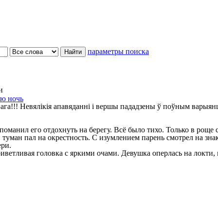
параметры поиска
и
юю ночь
ага!!! Невялікія апавяданні і вершы пададзены ў поўным варыян
манил его отдохнуть на берегу. Всё было тихо. Только в роще 
 туман пал на окрестность. С изумлением парень смотрел на зна
ери.
иветливая головка с яркими очами. Девушка оперлась на локти,