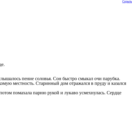
Скрыть
це.
слышалось пение соловья. Сон быстро смыкал очи парубка.
комую местность. Старинный дом отражался в пруду и казался
 потом помахала парню рукой и лукаво усмехнулась. Сердце