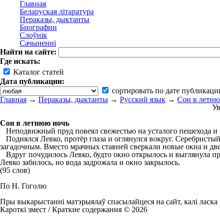
Главная
Беларуская літаратура
Пераказы, дыктанты
Биографии
Слоўнік
Сачыненні
Найти на сайте:
Где искать:
Каталог статей
Дата публикации:
сортировать по дате публикаци
Главная
→
Пераказы, дыктанты
→
Русский язык
→
Сон в летн
Ув
Сон в летнюю ночь
Неподвижный пруд повеял свежестью на усталого пешехода и по
Поднялся Левко, протёр глаза и оглянулся вокруг. Серебристый
загадочным. Вместо мрачных ставней сверкали новые окна и дв
Вдруг почудилось Левко, будто окно открылось и выглянула пр
Левко забилось, но вода задрожала и окно закрылось.
(95 слов)
По Н. Гоголю
Пры выкарыстанні матэрыялаў спасылайцеся на сайт, калі ласка
Кароткі змест / Краткие содержания © 2026