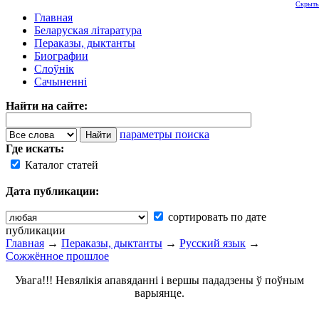
Скрыть
Главная
Беларуская літаратура
Пераказы, дыктанты
Биографии
Слоўнік
Сачыненні
Найти на сайте:
параметры поиска
Где искать:
Каталог статей
Дата публикации:
сортировать по дате
публикации
Главная
→
Пераказы, дыктанты
→
Русский язык
→
Сожжённое прошлое
Увага!!! Невялікія апавяданні і вершы пададзены ў поўным
варыянце.