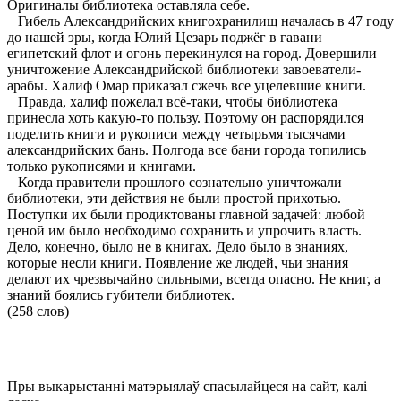
Оригиналы библиотека оставляла себе.
Гибель Александрийских книгохранилищ началась в 47 году
до нашей эры, когда Юлий Цезарь поджёг в гавани
египетский флот и огонь перекинулся на город. Довершили
уничтожение Александрийской библиотеки завоеватели-
арабы. Халиф Омар приказал сжечь все уцелевшие книги.
Правда, халиф пожелал всё-таки, чтобы библиотека
принесла хоть какую-то пользу. Поэтому он распорядился
поделить книги и рукописи между четырьмя тысячами
александрийских бань. Полгода все бани города топились
только рукописями и книгами.
Когда правители прошлого сознательно уничтожали
библиотеки, эти действия не были простой прихотью.
Поступки их были продиктованы главной задачей: любой
ценой им было необходимо сохранить и упрочить власть.
Дело, конечно, было не в книгах. Дело было в знаниях,
которые несли книги. Появление же людей, чьи знания
делают их чрезвычайно сильными, всегда опасно. Не книг, а
знаний боялись губители библиотек.
(258 слов)
Пры выкарыстанні матэрыялаў спасылайцеся на сайт, калі