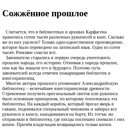
Сожжённое прошлое
Считается, что в библиотеках и архивах Карфагена
хранились сотни тысяч различных рукописей и книг. Сколько
же из них уцелело? Только одно-единственное произведение,
которое было переведено на латинский язык. Одно из сотен
тысяч. Римляне сожгли всё.
Завоеватели старались в первую очередь уничтожить
прошлое народа, его историю. Отнимая у народа прошлое,
они как бы лишали его и будущего. Поэтому путь
завоевателей всегда отмечен пожарищами библиотек и
книгохранилищ.
Многие авторы прошлого упоминают Александрийскую
библиотеку – величайшее книгохранилище древности.
Стремление получить оригинальный свиток или рукопись
было основным принципом, по которому пополнялась эта
библиотека. На каждый корабль, который бросал якорь в
гавани, поднимался специальный чиновник и забирал все
рукописи и книги, находившиеся на борту. Их тотчас же
отправляли в библиотеку, где писцы поспешно снимали с них
копии. Причём владельцам возвращались только копии.