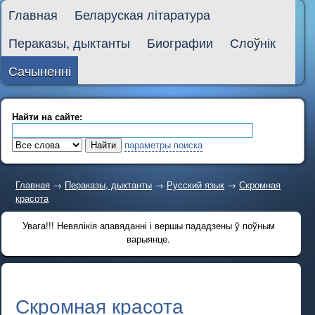
Главная
Беларуская літаратура
Пераказы, дыктанты
Биографии
Слоўнік
Сачыненні
Найти на сайте:
параметры поиска
Главная
→
Пераказы, дыктанты
→
Русский язык
→
Скромная
красота
Увага!!! Невялікія апавяданні і вершы пададзены ў поўным
варыянце.
Скромная красота