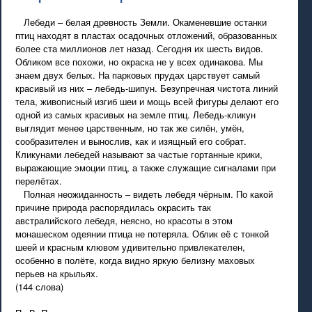
Лебеди – белая древность Земли. Окаменевшие останки
птиц находят в пластах осадочных отложений, образованных
более ста миллионов лет назад. Сегодня их шесть видов.
Обликом все похожи, но окраска не у всех одинакова. Мы
знаем двух белых. На парковых прудах царствует самый
красивый из них – лебедь-шипун. Безупречная чистота линий
тела, живописный изгиб шеи и мощь всей фигуры делают его
одной из самых красивых на земле птиц. Лебедь-кликун
выглядит менее царственным, но так же силён, умён,
сообразителен и вынослив, как и изящный его собрат.
Кликунами лебедей называют за частые гортанные крики,
выражающие эмоции птиц, а также служащие сигналами при
перелётах.
Полная неожиданность – видеть лебедя чёрным. По какой
причине природа распорядилась окрасить так
австралийского лебедя, неясно, но красоты в этом
монашеском одеянии птица не потеряла. Облик её с тонкой
шеей и красным клювом удивительно привлекателен,
особенно в полёте, когда видно яркую белизну маховых
перьев на крыльях.
(144 слова)