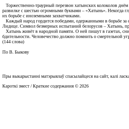
Торжественно-траурный перезвон хатынских колоколов днём и 
развилке с шестью огромными буквами – «Хатынь». Некогда гл
их борьбе с иноземными захватчиками.
Каждый народ гордится победами, одержанными в борьбе за сво
Лидице. Символ безмерных испытаний белорусов – Хатынь, пр
Хатынь живёт в народной памяти. О ней пишут в газетах, сни
бдительности. Человечество должно помнить о смертельной угр
(144 слова)
По В. Быкову
Пры выкарыстанні матэрыялаў спасылайцеся на сайт, калі ласк
Кароткі змест / Краткие содержания © 2026