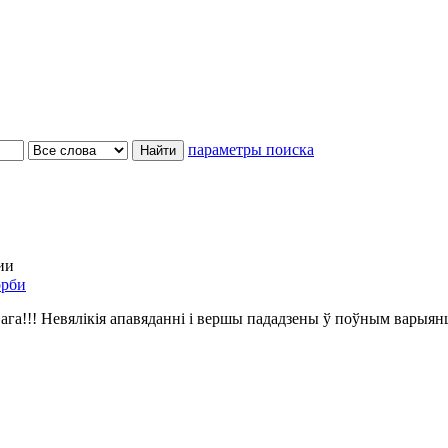
параметры поиска
ии
орби
ага!!! Невялікія апавяданні і вершы пададзены ў поўным варыян