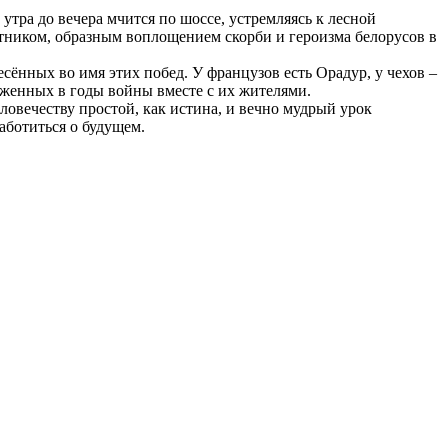
тра до вечера мчится по шоссе, устремляясь к лесной
ятником, образным воплощением скорби и героизма белорусов в
сённых во имя этих побед. У французов есть Орадур, у чехов –
женных в годы войны вместе с их жителями.
овечеству простой, как истина, и вечно мудрый урок
аботиться о будущем.