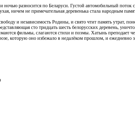
ночью разносится по Беларуси. Густой автомобильный поток с у
ухая, ничем не примечательная деревенька стала народным пам
боду и независимость Родины, и свято чтит память утрат, поне
едставляющая сто тридцать шесть белорусских деревень, уничто
маются фильмы, слагаются стихи и поэмы. Хатынь преподает чел
озе, которую оно избежало в недалёком прошлом, и ежедневно з
а