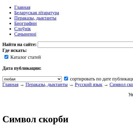
Главная
Беларуская літаратура
Пераказы, дыктанты
Биографии
Слоўнік
Сачыненні
Найти на сайте:
Где искать:
Каталог статей
Дата публикации:
сортировать по дате публикац
Главная
→
Пераказы, дыктанты
→
Русский язык
→
Символ ск
Ув
Символ скорби