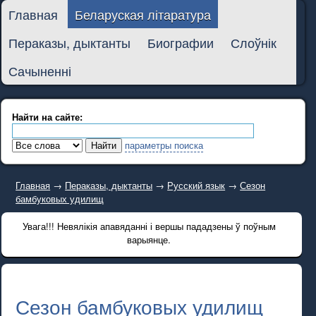
Главная
Беларуская літаратура
Пераказы, дыктанты
Биографии
Слоўнік
Сачыненні
Найти на сайте:
параметры поиска
Главная
→
Пераказы, дыктанты
→
Русский язык
→
Сезон
бамбуковых удилищ
Увага!!! Невялікія апавяданні і вершы пададзены ў поўным
варыянце.
Сезон бамбуковых удилищ