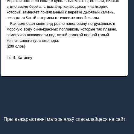
морской волне со скал, с купальных мостов, со свай, вбитых
в дно возле берега, с шаланд, качающихся «на якоре»,
который заменяет привязанный к верёвке дырявый камень,
некогда отбитый штормом от известняковой скалы.
Как волновал меня вид ровно наполовину погружённых в
морскую воду сине-красных поплавков, которые так плавно,
заманчиво покачивали над литой пологой волной голый
кончик своего гусиного пера.
(209 слов)
По В. Катаеву
Пры выкарыстанні матэрыялаў спасылайцеся на сайт,
калі ласка