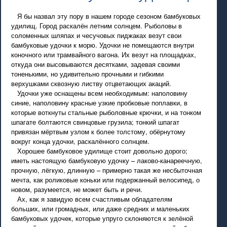
Я бы назвал эту пору в нашем городе сезоном бамбуковых
удилищ. Город раскалён летним солнцем. Рыболовы в
соломенных шляпах и чесучовых пиджаках везут свои
бамбуковые удочки к морю. Удочки не помещаются внутри
коночного или трамвайного вагона. Их везут на площадках,
откуда они высовываются десятками, задевая своими
тоненькими, но удивительно прочными и гибкими
верхушками сквозную листву отцветающих акаций.
Удочки уже оснащены всем необходимым: наполовину
синие, наполовину красные узкие пробковые поплавки, в
которые воткнуты стальные рыболовные крючки, и на тонком
шпагате болтаются свинцовые грузила; тонкий шпагат
привязан мёртвым узлом к более толстому, обёрнутому
вокруг конца удочки, раскалённого солнцем.
Хорошее бамбуковое удилище стоит довольно дорого;
иметь настоящую бамбуковую удочку – лаково-канареечную,
прочную, лёгкую, длинную – примерно такая же несбыточная
мечта, как роликовые коньки или подержанный велосипед, о
новом, разумеется, не может быть и речи.
Ах, как я завидую всем счастливым обладателям
больших, или громадных, или даже средних и маленьких
бамбуковых удочек, которые упруго склоняются к зелёной