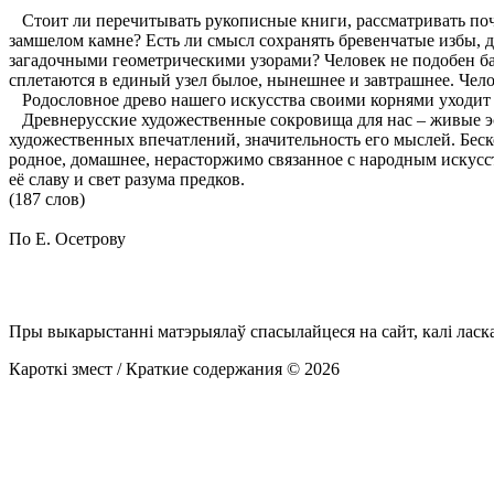
Стоит ли перечитывать рукописные книги, рассматривать поч
замшелом камне? Есть ли смысл сохранять бревенчатые избы,
загадочными геометрическими узорами? Человек не подобен баб
сплетаются в единый узел былое, нынешнее и завтрашнее. Чело
Родословное древо нашего искусства своими корнями уходит 
Древнерусские художественные сокровища для нас – живые эст
художественных впечатлений, значительность его мыслей. Беск
родное, домашнее, нерасторжимо связанное с народным искусств
её славу и свет разума предков.
(187 слов)
По Е. Осетрову
Пры выкарыстанні матэрыялаў спасылайцеся на сайт, калі ласк
Кароткі змест / Краткие содержания © 2026