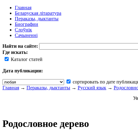
Главная
Беларуская літаратура
Пераказы, дыктанты
Биографии
Слоўнік
Сачыненні
Найти на сайте:
Где искать:
Каталог статей
Дата публикации:
сортировать по дате публикац
Главная
→
Пераказы, дыктанты
→
Русский язык
→
Родословно
Ув
Родословное дерево