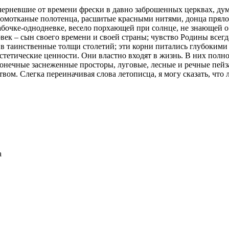
ерневшие от времени фрески в давно заброшенных церквах, дум
 домотканые полотенца, расшитые красными нитями, донца прял
очке-однодневке, весело порхающей при солнце, не знающей о том
век – сын своего времени и своей страны; чувство Родины всегд
в таинственные толщи столетий; эти корни питались глубоким
етические ценности. Они властно входят в жизнь. В них полно 
онечные заснеженные просторы, луговые, лесные и речные пейзаж
ом. Слегка переиначивая слова летописца, я могу сказать, что 
а