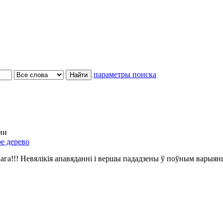
параметры поиска
ии
е дерево
ага!!! Невялікія апавяданні і вершы пададзены ў поўным варыян