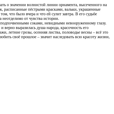
ать о значении волнистой линии орнамента, высеченного на
ок, расписанные пёстрыми красками, вальки, украшенные
, что было вчера и что ей сулит завтра. В его судьбе
а неотделимо от чувства истории.
и подпочвенными соками, невидными невооруженному глазу.
и верно выразилась душа народа, красочность его
и, летние грозы, осенняя листва, половодье весны – всё это
любить своё прошлое – значит наследовать всю красоту жизни,