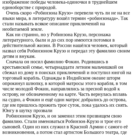
изображение победы человека-одиночки в труднейшем
единоборстве с природой.
Очень скоро «Робинзона Крузо» перевели чуть ли не на все
языки мира, в литературу вошёл термин «робинзонада». Так
стали называть всякое описание приключений на
необитаемой земле.
Как ни странно, но у Робинзона Крузо, персонажа
литературного, были и до сих пор имеются потомки в
действительной жизни. В России нашёлся человек, который
назвал себя Робинзоном Крузо и передал эту фамилию своим
детям и внукам.
Сначала он носил фамилию Фокин. Родившись в
крестьянской семье, четырнадцати летним мальчишкой он
сбежал из дому в поисках приключений и поступил юнгой на
торговый корабль. Однажды в Индийском океане шторм
опрокинул шлюпку, в которой матросы этого корабля, в том
числе молодой Фокин, направлялись за пресной водой к
острову, не обозначенному на карте. Часть вернулась вплавь
на судно, а Фокин и ещё один матрос добрались до острова,
где им пришлось прожить трое суток, пока удалось их снять.
Юнгу в шутку прозвали
Робинзоном Крузо, и он заменил этим прозвищем свою
фамилию. Стали именоваться Робинзон-Крузо и трое его
сыновей. Один из них служил в Красной Армии с самого её
возникновения, а потом стал артистом Большого театра, где