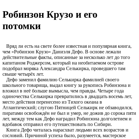
Робинзон Крузо и его
потомки
Вряд ли есть на свете более известная и популярная книга,
чем «Робинзон Крузо» Даниэля Дефо. В основе лежали
действительные факты, описанные за несколько лет до того
капитаном Роджерсом, который на необитаемом острове
подобрал моряка Александра Селькирка, проведшего там
свыше четырёх лет.
Дефо заменил фамилию Селькирка фамилией своего
школьного товарища, выдал книгу за рукопись Робинзона и
вложил в неё больше вымысла, чем правды. Четыре года
одиночества Селькирка превратились в двадцать восемь лет,
место действия перенесено из Тихого океана в
Атлантический; слугою Пятницей Селькирк не обзаводился,
пиратами освобождён не был и умер, не дожив до сорока пяти
лет, между тем как Дефо наградил Робинзона долголетием и
вдобавок отправил его путешествовать по Сибири.
Книга Дефо читалась нарасхват людьми всех возрастов и
сословий. Причиной успеха было, разумеется, мастерское