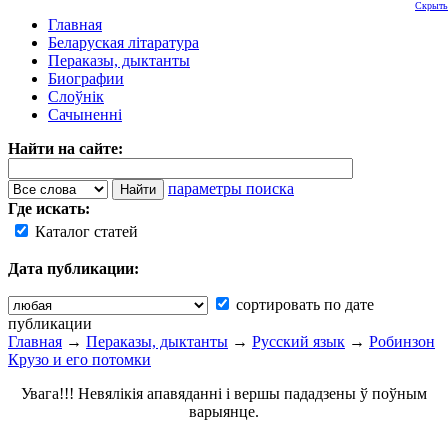
Скрыть
Главная
Беларуская літаратура
Пераказы, дыктанты
Биографии
Слоўнік
Сачыненні
Найти на сайте:
параметры поиска
Где искать:
Каталог статей
Дата публикации:
сортировать по дате
публикации
Главная
→
Пераказы, дыктанты
→
Русский язык
→
Робинзон
Крузо и его потомки
Увага!!! Невялікія апавяданні і вершы пададзены ў поўным
варыянце.