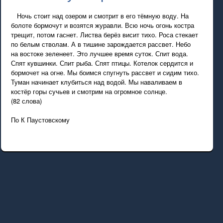
Ночь стоит над озером и смотрит в его тёмную воду. На
болоте бормочут и возятся журавли. Всю ночь огонь костра
трещит, потом гаснет. Листва берёз висит тихо. Роса стекает
по белым стволам. А в тишине зарождается рассвет. Небо
на востоке зеленеет. Это лучшее время суток. Спит вода.
Спят кувшинки. Спит рыба. Спят птицы. Котелок сердится и
бормочет на огне. Мы боимся спугнуть рассвет и сидим тихо.
Туман начинает клубиться над водой. Мы наваливаем в
костёр горы сучьев и смотрим на огромное солнце.
(82 слова)
По К Паустовскому