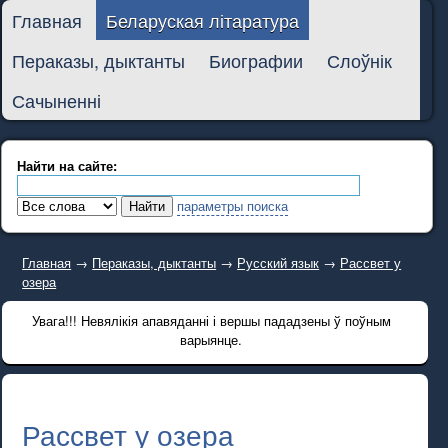
Главная
Беларуская літаратура
Пераказы, дыктанты
Биографии
Слоўнік
Сачыненні
Найти на сайте:
параметры поиска
Главная
→
Пераказы, дыктанты
→
Русский язык
→
Рассвет у
озера
Увага!!! Невялікія апавяданні і вершы пададзены ў поўным
варыянце.
Рассвет у озера