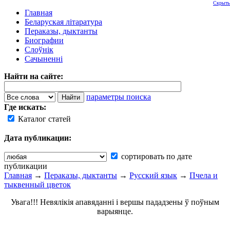
Скрыть
Главная
Беларуская літаратура
Пераказы, дыктанты
Биографии
Слоўнік
Сачыненні
Найти на сайте:
параметры поиска
Где искать:
Каталог статей
Дата публикации:
сортировать по дате
публикации
Главная
→
Пераказы, дыктанты
→
Русский язык
→
Пчела и
тыквенный цветок
Увага!!! Невялікія апавяданні і вершы пададзены ў поўным
варыянце.