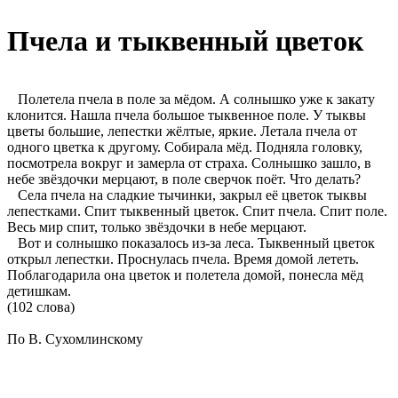
Пчела и тыквенный цветок
Полетела пчела в поле за мёдом. А солнышко уже к закату
клонится. Нашла пчела большое тыквенное поле. У тыквы
цветы большие, лепестки жёлтые, яркие. Летала пчела от
одного цветка к другому. Собирала мёд. Подняла головку,
посмотрела вокруг и замерла от страха. Солнышко зашло, в
небе звёздочки мерцают, в поле сверчок поёт. Что делать?
Села пчела на сладкие тычинки, закрыл её цветок тыквы
лепестками. Спит тыквенный цветок. Спит пчела. Спит поле.
Весь мир спит, только звёздочки в небе мерцают.
Вот и солнышко показалось из-за леса. Тыквенный цветок
открыл лепестки. Проснулась пчела. Время домой лететь.
Поблагодарила она цветок и полетела домой, понесла мёд
детишкам.
(102 слова)
По В. Сухомлинскому