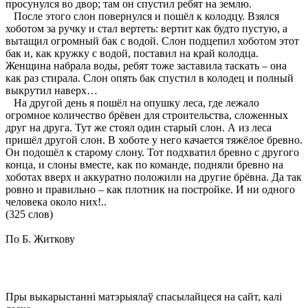
просунулся во двор; там он спустил ребят на землю.
После этого слон повернулся и пошёл к колодцу. Взялся
хоботом за ручку и стал вертеть: вертит как будто пустую, а
вытащил огромный бак с водой. Слон подцепил хоботом этот
бак и, как кружку с водой, поставил на край колодца.
Женщина набрала воды, ребят тоже заставила таскать – она
как раз стирала. Слон опять бак спустил в колодец и полный
выкрутил наверх…
На другой день я пошёл на опушку леса, где лежало
огромное количество брёвен для строительства, сложенных
друг на друга. Тут же стоял один старый слон. А из леса
пришёл другой слон. В хоботе у него качается тяжёлое бревно.
Он подошёл к старому слону. Тот подхватил бревно с другого
конца, и слоны вместе, как по команде, подняли бревно на
хоботах вверх и аккуратно положили на другие брёвна. Да так
ровно и правильно – как плотник на постройке. И ни одного
человека около них!..
(325 слов)
По Б. Житкову
Пры выкарыстанні матэрыялаў спасылайцеся на сайт, калі