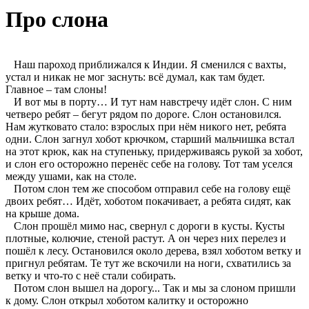
Про слона
Наш пароход приближался к Индии. Я сменился с вахты,
устал и никак не мог заснуть: всё думал, как там будет.
Главное – там слоны!
И вот мы в порту… И тут нам навстречу идёт слон. С ним
четверо ребят – бегут рядом по дороге. Слон остановился.
Нам жутковато стало: взрослых при нём никого нет, ребята
одни. Слон загнул хобот крючком, старший мальчишка встал
на этот крюк, как на ступеньку, придерживаясь рукой за хобот,
и слон его осторожно перенёс себе на голову. Тот там уселся
между ушами, как на столе.
Потом слон тем же способом отправил себе на голову ещё
двоих ребят… Идёт, хоботом покачивает, а ребята сидят, как
на крыше дома.
Слон прошёл мимо нас, свернул с дороги в кусты. Кусты
плотные, колючие, стеной растут. А он через них перелез и
пошёл к лесу. Остановился около дерева, взял хоботом ветку и
пригнул ребятам. Те тут же вскочили на ноги, схватились за
ветку и что-то с неё стали собирать.
Потом слон вышел на дорогу... Так и мы за слоном пришли
к дому. Слон открыл хоботом калитку и осторожно