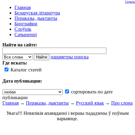
Скрыть
Главная
Беларуская літаратура
Пераказы, дыктанты
Биографии
Слоўнік
Сачыненні
Найти на сайте:
параметры поиска
Где искать:
Каталог статей
Дата публикации:
сортировать по дате
публикации
Главная
→
Пераказы, дыктанты
→
Русский язык
→
Про слона
Увага!!! Невялікія апавяданні і вершы пададзены ў поўным
варыянце.