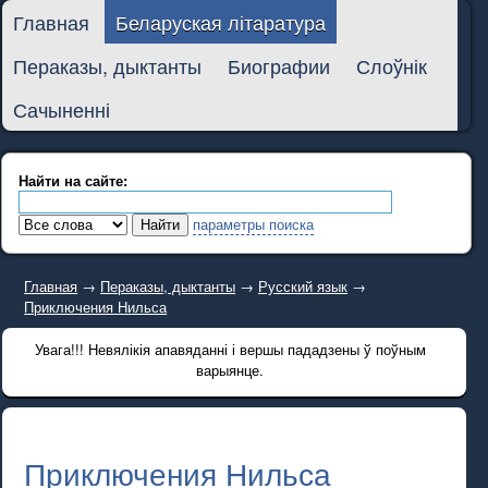
Главная
Беларуская літаратура
Пераказы, дыктанты
Биографии
Слоўнік
Сачыненні
Найти на сайте:
параметры поиска
Главная
→
Пераказы, дыктанты
→
Русский язык
→
Приключения Нильса
Увага!!! Невялікія апавяданні і вершы пададзены ў поўным
варыянце.
Приключения Нильса