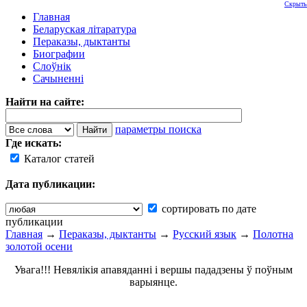
Скрыть
Главная
Беларуская літаратура
Пераказы, дыктанты
Биографии
Слоўнік
Сачыненні
Найти на сайте:
параметры поиска
Где искать:
Каталог статей
Дата публикации:
сортировать по дате
публикации
Главная
→
Пераказы, дыктанты
→
Русский язык
→
Полотна
золотой осени
Увага!!! Невялікія апавяданні і вершы пададзены ў поўным
варыянце.