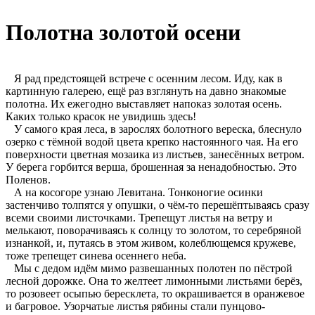
Полотна золотой осени
Я рад предстоящей встрече с осенним лесом. Иду, как в
картинную галерею, ещё раз взглянуть на давно знакомые
полотна. Их ежегодно выставляет напоказ золотая осень.
Каких только красок не увидишь здесь!
У самого края леса, в зарослях болотного вереска, блеснуло
озерко с тёмной водой цвета крепко настоянного чая. На его
поверхности цветная мозаика из листьев, занесённых ветром.
У берега горбится верша, брошенная за ненадобностью. Это
Поленов.
А на косогоре узнаю Левитана. Тонконогие осинки
застенчиво толпятся у опушки, о чём-то перешёптываясь сразу
всеми своими листочками. Трепещут листья на ветру и
мелькают, поворачиваясь к солнцу то золотом, то серебряной
изнанкой, и, путаясь в этом живом, колеблющемся кружеве,
тоже трепещет синева осеннего неба.
Мы с дедом идём мимо развешанных полотен по пёстрой
лесной дорожке. Она то желтеет лимонными листьями берёз,
то розовеет осыпью бересклета, то окрашивается в оранжевое
и багровое. Узорчатые листья рябины стали пунцово-