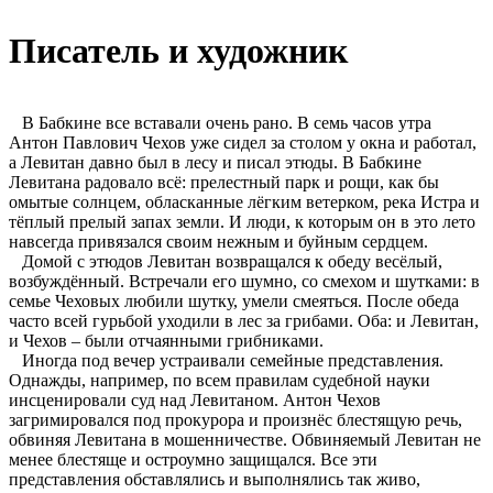
Писатель и художник
В Бабкине все вставали очень рано. В семь часов утра
Антон Павлович Чехов уже сидел за столом у окна и работал,
а Левитан давно был в лесу и писал этюды. В Бабкине
Левитана радовало всё: прелестный парк и рощи, как бы
омытые солнцем, обласканные лёгким ветерком, река Истра и
тёплый прелый запах земли. И люди, к которым он в это лето
навсегда привязался своим нежным и буйным сердцем.
Домой с этюдов Левитан возвращался к обеду весёлый,
возбуждённый. Встречали его шумно, со смехом и шутками: в
семье Чеховых любили шутку, умели смеяться. После обеда
часто всей гурьбой уходили в лес за грибами. Оба: и Левитан,
и Чехов – были отчаянными грибниками.
Иногда под вечер устраивали семейные представления.
Однажды, например, по всем правилам судебной науки
инсценировали суд над Левитаном. Антон Чехов
загримировался под прокурора и произнёс блестящую речь,
обвиняя Левитана в мошенничестве. Обвиняемый Левитан не
менее блестяще и остроумно защищался. Все эти
представления обставлялись и выполнялись так живо,