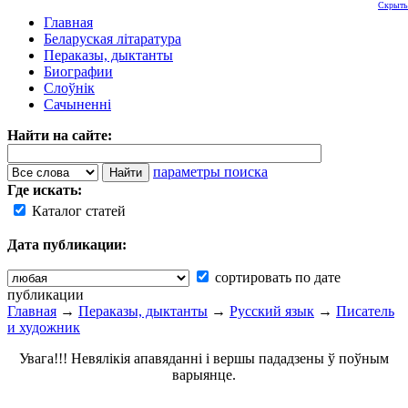
Скрыть
Главная
Беларуская літаратура
Пераказы, дыктанты
Биографии
Слоўнік
Сачыненні
Найти на сайте:
параметры поиска
Где искать:
Каталог статей
Дата публикации:
сортировать по дате
публикации
Главная
→
Пераказы, дыктанты
→
Русский язык
→
Писатель
и художник
Увага!!! Невялікія апавяданні і вершы пададзены ў поўным
варыянце.