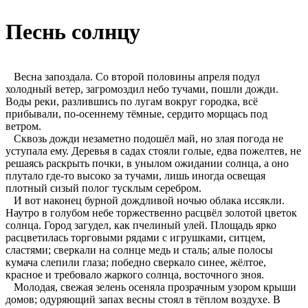
Песнь солнцу
Весна запоздала. Со второй половины апреля подул
холодный ветер, загромоздил небо тучами, пошли дожди.
Воды реки, разлившись по лугам вокруг городка, всё
прибывали, по-осеннему тёмные, сердито морщась под
ветром.
Сквозь дожди незаметно подошёл май, но злая погода не
уступала ему. Деревья в садах стояли голые, едва пожелтев, не
решаясь раскрыть почки, в унылом ожидании солнца, а оно
плутало где-то высоко за тучами, лишь иногда освещая
плотный сизый полог тусклым серебром.
И вот наконец бурной дождливой ночью облака иссякли.
Наутро в голубом небе торжественно расцвёл золотой цветок
солнца. Город загудел, как пчелиный улей. Площадь ярко
расцветилась торговыми рядами с игрушками, ситцем,
сластями; сверкали на солнце медь и сталь; алые полосы
кумача слепили глаза; победно сверкало синее, жёлтое,
красное и требовало жаркого солнца, восточного зноя.
Молодая, свежая зелень осеняла прозрачным узором крыши
домов; одуряющий запах весны стоял в тёплом воздухе. В