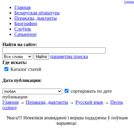
Скрыть
Главная
Беларуская літаратура
Пераказы, дыктанты
Биографии
Слоўнік
Сачыненні
Найти на сайте:
параметры поиска
Где искать:
Каталог статей
Дата публикации:
сортировать по дате
публикации
Главная
→
Пераказы, дыктанты
→
Русский язык
→
Песнь
солнцу
Увага!!! Невялікія апавяданні і вершы пададзены ў поўным
варыянце.