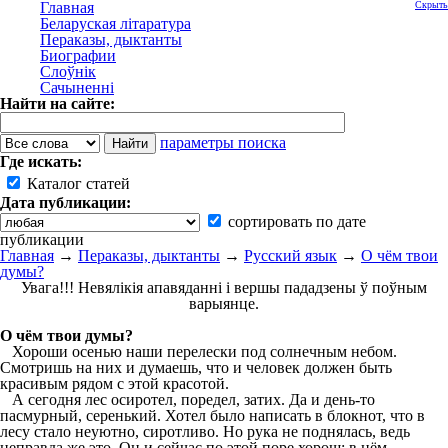
Главная
Скрыть
Беларуская літаратура
Пераказы, дыктанты
Биографии
Слоўнік
Сачыненні
Найти на сайте:
параметры поиска
Где искать:
Каталог статей
Дата публикации:
сортировать по дате
публикации
Главная
→
Пераказы, дыктанты
→
Русский язык
→
О чём твои
думы?
Увага!!! Невялікія апавяданні і вершы пададзены ў поўным
варыянце.
О чём твои думы?
Хороши осенью наши перелески под солнечным небом.
Смотришь на них и думаешь, что и человек должен быть
красивым рядом с этой красотой.
А сегодня лес осиротел, поредел, затих. Да и день-то
пасмурный, серенький. Хотел было написать в блокнот, что в
лесу стало неуютно, сиротливо. Но рука не поднялась, ведь
неправда же это. Он и сейчас по этой поре хорош: в нём