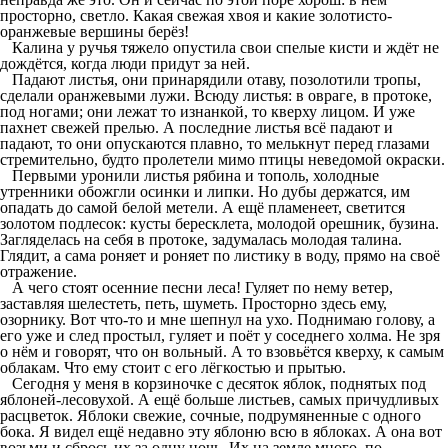
просторно, светло. Какая свежая хвоя и какие золотисто-
оранжевые вершины берёз!
Калина у ручья тяжело опустила свои спелые кисти и ждёт не
дождётся, когда люди придут за ней.
Падают листья, они принарядили отаву, позолотили тропы,
сделали оранжевыми лужи. Всюду листья: в овраге, в протоке,
под ногами; они лежат то изнанкой, то кверху лицом. И уже
пахнет свежей прелью. А последние листья всё падают и
падают, то они опускаются плавно, то мелькнут перед глазами
стремительно, будто пролетели мимо птицы неведомой окраски.
Первыми уронили листья рябина и тополь, холодные
утренники обожгли осинки и липки. Но дубы держатся, им
опадать до самой белой метели. А ещё пламенеет, светится
золотом подлесок: кусты бересклета, молодой орешник, бузина.
Загляделась на себя в протоке, задумалась молодая талина.
Глядит, а сама роняет и роняет по листику в воду, прямо на своё
отражение.
А чего стоят осенние песни леса! Гуляет по нему ветер,
заставляя шелестеть, петь, шуметь. Просторно здесь ему,
озорнику. Вот что-то и мне шепнул на ухо. Поднимаю голову, а
его уже и след простыл, гуляет и поёт у соседнего холма. Не зря
о нём и говорят, что он вольный. А то взовьётся кверху, к самым
облакам. Что ему стоит с его лёгкостью и прытью.
Сегодня у меня в корзиночке с десяток яблок, поднятых под
яблоней-лесовухой. А ещё больше листьев, самых причудливых
расцветок. Яблоки свежие, сочные, подрумяненные с одного
бока. Я видел ещё недавно эту яблоню всю в яблоках. А она вот
возьми и сбрось их за одну ночь. Их на земле много, по