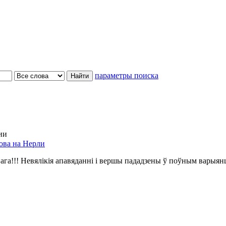
параметры поиска
ии
ова на Нерли
ага!!! Невялікія апавяданні і вершы пададзены ў поўным варыян