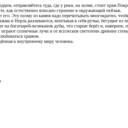
дцем, отправляйтесь туда, где у реки, на холме, стоит храм По
те, как естественно вписано строение в окружающий пейзаж.
ает его. Эту поэму из камня надо перечитывать многократно, что
зьма и Нерль разливаются, впитывая в себя ручьи, бегущие из л
е на богатырей-великанов дубы, что старше берёз и, наверное, 
и играют солнечные лучи и от всплесков светотени древние стены
олюбоваться храмом.
щённая к внутреннему миру человека.
а