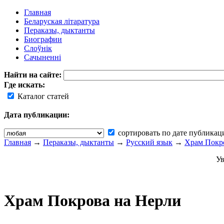
Главная
Беларуская літаратура
Пераказы, дыктанты
Биографии
Слоўнік
Сачыненні
Найти на сайте:
Где искать:
Каталог статей
Дата публикации:
сортировать по дате публикац
Главная
→
Пераказы, дыктанты
→
Русский язык
→
Храм Покр
Ув
Храм Покрова на Нерли