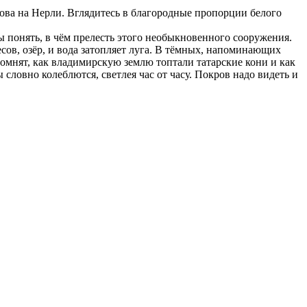
крова на Нерли. Вглядитесь в благородные пропорции белого
бы понять, в чём прелесть этого необыкновенного сооружения.
есов, озёр, и вода затопляет луга. В тёмных, напоминающих
помнят, как владимирскую землю топтали татарские кони и как
 словно колеблются, светлея час от часу. Покров надо видеть и