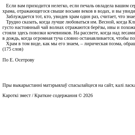
Если вам приходится нелегко, если печаль овладела вашим сер
храма, отражающегося свыше восьми веков в водах, и вы увиди
Заблуждается тот, кто, увидев храм один раз, считает, что зн
Трудно сказать, когда лучше любоваться им. Весной, когда Кля
густо настоянный чай волнах отражаются берёзы, ивы и похожи
стояли здесь повозки кочевников. На рассвете, когда над лесам
в дождь, когда огромная туча словно останавливается, чтобы п
Храм в том виде, как мы его знаем, – лирическая поэма, обра
(175 слов)
По Е. Осетрову
Пры выкарыстанні матэрыялаў спасылайцеся на сайт, калі ласк
Кароткі змест / Краткие содержания © 2026