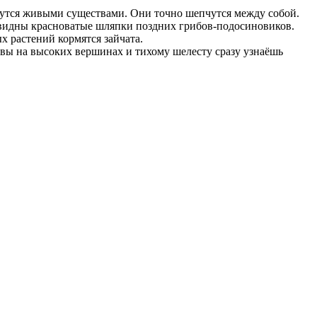
жутся живыми существами. Они точно шепчутся между собой.
видны красноватые шляпки поздних грибов-подосиновиков.
 растений кормятся зайчата.
вы на высоких вершинах и тихому шелесту сразу узнаёшь