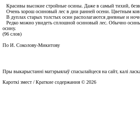
Красивы высокие стройные осины. Даже в самый тихий, безве
Очень хорош осиновый лес в дни ранней осени. Цветным ковр
В дуплах старых толстых осин располагаются дневные и ночны
Редко можно увидеть сплошной осиновый лес. Обычно осины р
осину.
(96 слов)
По И. Соколову-Микитову
Пры выкарыстанні матэрыялаў спасылайцеся на сайт, калі ласк
Кароткі змест / Краткие содержания © 2026