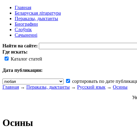
Главная
Беларуская літаратура
Пераказы, дыктанты
Биографии
Слоўнік
Сачыненні
Найти на сайте:
Где искать:
Каталог статей
Дата публикации:
сортировать по дате публикац
Главная
→
Пераказы, дыктанты
→
Русский язык
→
Осины
Ув
Осины