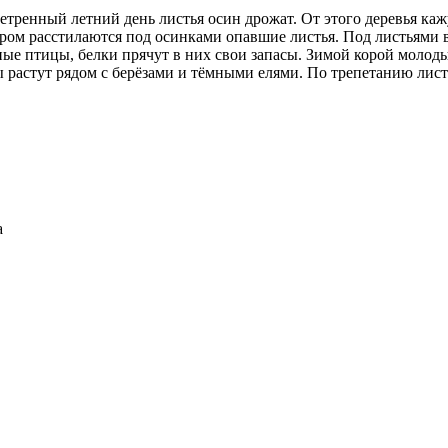
тренный летний день листья осин дрожат. От этого деревья ка
ом расстилаются под осинками опавшие листья. Под листьями 
е птицы, белки прячут в них свои запасы. Зимой корой молодых
астут рядом с берёзами и тёмными елями. По трепетанию лист
а