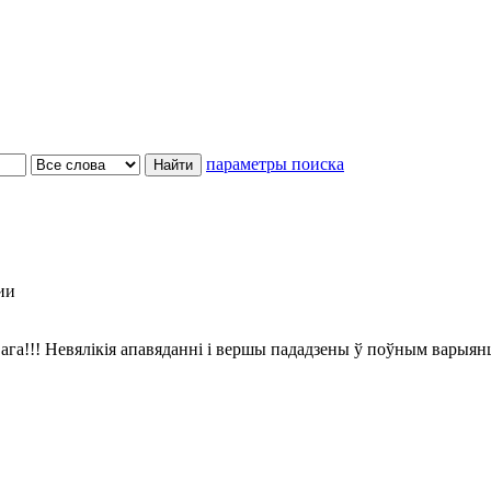
параметры поиска
ии
ага!!! Невялікія апавяданні і вершы пададзены ў поўным варыян