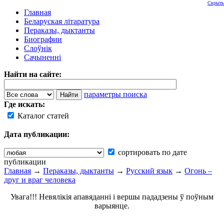
Скрыть
Главная
Беларуская літаратура
Пераказы, дыктанты
Биографии
Слоўнік
Сачыненні
Найти на сайте:
параметры поиска
Где искать:
Каталог статей
Дата публикации:
сортировать по дате
публикации
Главная
→
Пераказы, дыктанты
→
Русский язык
→
Огонь –
друг и враг человека
Увага!!! Невялікія апавяданні і вершы пададзены ў поўным
варыянце.