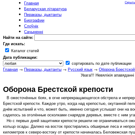
Главная
Скрыть
Беларуская літаратура
Пераказы, дыктанты
Биографии
Слоўнік
Сачыненні
Найти на сайте:
Где искать:
Каталог статей
Дата публикации:
сортировать по дате публикации
Главная
→
Пераказы, дыктанты
→
Русский язык
→
Оборона Брестской
Увага!!! Невялікія апавяданн
Оборона Брестской крепости
В ожесточённых боях, в огне непрекращающегося обстрела и непрер
Брестской крепости. Каждое утро, когда над крепостью, окутанной пе
днём испытаний и что, может быть, именно сегодня услышат они на во
садилось за оголённые осколками снарядов деревья, вместе с ним уг
Но с первых дней защитники крепости решили не ограничиваться ожид
кольцо осады. Далеко на восток простирались обширные леса и непро
километров к северо-востоку от крепости начиналась Беловежская п