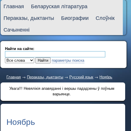
Главная
Беларуская літаратура
Пераказы, дыктанты
Биографии
Слоўнік
Сачыненні
Найти на сайте:
параметры поиска
Главная
→
Пераказы, дыктанты
→
Русский язык
→
Ноябрь
Увага!!! Невялікія апавяданні і вершы пададзены ў поўным
варыянце.
Ноябрь