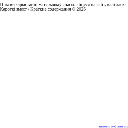
Пры выкарыстанні матэрыялаў спасылайцеся на сайт, калі ласка
Кароткі змест / Краткие содержания © 2026
выделить все
|
снять все