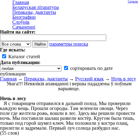
Главная
Скрыть
Беларуская літаратура
Пераказы, дыктанты
Биографии
Слоўнік
Сачыненні
Найти на сайте:
параметры поиска
Где искать:
Каталог статей
Дата публикации:
сортировать по дате
публикации
Главная
→
Пераказы, дыктанты
→
Русский язык
→
Ночь в лесу
Увага!!! Невялікія апавяданні і вершы пададзены ў поўным
варыянце.
Ночь в лесу
Я с товарищем отправился в дальний поход. Мы проверили
каждую вещь. Прошли огороды. Там зеленели овощи. Через
поле где желтела рожь, вошли в лес. Здесь мы решили провести
ночь. Мы поставили шалаш развели костёр. Кругом была тишь,
только под горой шумел ключ. Мы положили у костра плащ,
прилегли и задремали. Первый луч солнца разбудил нас.
(55 слов)