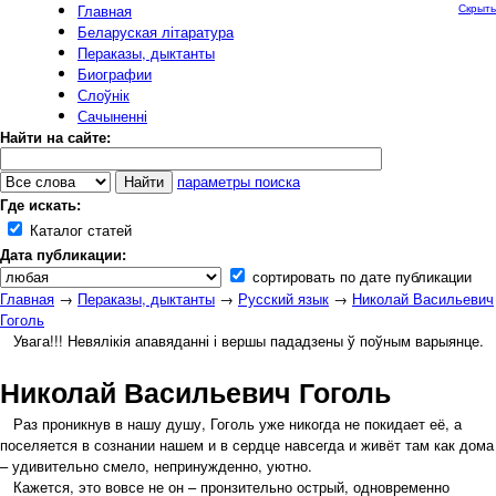
Главная
Скрыть
Беларуская літаратура
Пераказы, дыктанты
Биографии
Слоўнік
Сачыненні
Найти на сайте:
параметры поиска
Где искать:
Каталог статей
Дата публикации:
сортировать по дате публикации
Главная
→
Пераказы, дыктанты
→
Русский язык
→
Николай Васильевич
Гоголь
Увага!!! Невялікія апавяданні і вершы пададзены ў поўным варыянце.
Николай Васильевич Гоголь
Раз проникнув в нашу душу, Гоголь уже никогда не покидает её, а
поселяется в сознании нашем и в сердце навсегда и живёт там как дома
– удивительно смело, непринужденно, уютно.
Кажется, это вовсе не он – пронзительно острый, одновременно