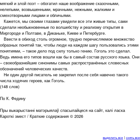
мягкий и злой поэт – обогатил наше воображение сказочными,
нелепыми, возвышенными, мрачными, нежными, жалкими и
смехотворными лицами и обличьями.
Кажется, мы своими глазами увидели все эти живые типы, сами
сделали необыкновенные по волшебству и реализму открытия в
Миргороде и Полтаве, в Диканьке, Киеве и Петербурге.
Ввести в обиход столь огромное, трудно перечисляемое множество
образных понятий так, чтобы люди на каждом шагу пользовались этими
понятиями, – такое дело под силу только гению. Гоголь это сделал.
Ведь имена его типов вошли как бы в самый состав русского языка. Они
– своеобразнейшие синонимы самых распространённых словесных
обозначений человеческих качеств.
Ни один другой писатель не закрепил после себя навечно такого
числа ходячих героев, как Гоголь.
(148 слов)
По К. Федину
Пры выкарыстанні матэрыялаў спасылайцеся на сайт, калі ласка
Кароткі змест / Краткие содержания © 2026
выделить все
|
снять все