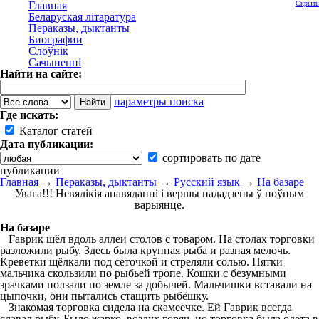
Главная
Скрыть
Беларуская літаратура
Пераказы, дыктанты
Биографии
Слоўнік
Сачыненні
Найти на сайте:
параметры поиска
Где искать:
Каталог статей
Дата публикации:
сортировать по дате
публикации
Главная
→
Пераказы, дыктанты
→
Русский язык
→
На базаре
Увага!!! Невялікія апавяданні і вершы пададзены ў поўным
варыянце.
На базаре
Гаврик шёл вдоль аллеи столов с товаром. На столах торговки
разложили рыбу. Здесь была крупная рыба и разная мелочь.
Креветки щёлкали под сеточкой и стреляли солью. Пятки
мальчика скользили по рыбьей тропе. Кошки с безумными
зрачками ползали по земле за добычей. Мальчишки вставали на
цыпочки, они пытались стащить рыбёшку.
Знакомая торговка сидела на скамеечке. Ей Гаврик всегда
сдавал рыбу. Было жарко, воздух горяч, но торговка была одета в