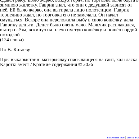
зимнюю жилетку. Гаврик знал, что они с дедушкой зависят от
неё. Ей было жарко, она вытирала лицо полотенцем. Гаврик
терпеливо ждал, но торговка его не замечала. Он начал
смущаться. Вскоре она переложила рыбу в свою кошёлку, дала
Гаврику деньги. Денег было очень мало. Мальчик расплакался,
вытер слёзы, вскинул на плечо пустую кошёлку и пошёл гордой
походкой.
(124 слова)
По В. Катаеву
Пры выкарыстанні матэрыялаў спасылайцеся на сайт, калі ласка
Кароткі змест / Краткие содержания © 2026
выделить все
|
снять все