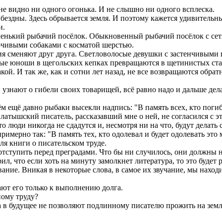
е видно ни одного огонька. И не слышно ни одного всплеска.
здны. Здесь обрывается земля. И поэтому кажется удивительным
и.
аленький рыбачий посёлок. Обыкновенный рыбачий посёлок с се
рчивыми собаками с косматой шерстью.
я сменяют друг друга. Светловолосые девушки с застенчивыми 
ые юноши в щегольских кепках превращаются в щетинистых ста
акой. И так же, как и сотни лет назад, не все возвращаются обра
узнают о гибели своих товарищей, всё равно надо и дальше дела
ещё давно рыбаки высекли надпись: "В память всех, кто погиб 
атышский писатель, рассказавший мне о ней, не согласился с эт
 люди никогда не сдадутся и, несмотря ни на что, будут делать
римерно так: "В память тех, кто одолевал и будет одолевать это 
ля книги о писательском труде.
отступить перед преградами. Что бы ни случилось, они должны 
 что если хоть на минуту замолкнет литература, то это будет 
вание. Вникая в некоторые слова, в самое их звучание, мы нахо
ют его только к выполнению долга.
ному труду?
а в будущее не позволяют подлинному писателю прожить на земле