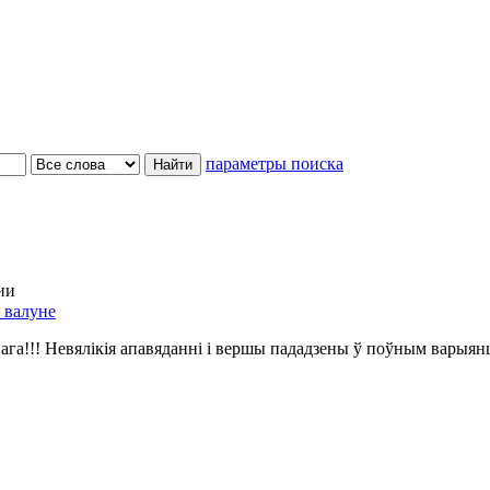
параметры поиска
ии
 валуне
ага!!! Невялікія апавяданні і вершы пададзены ў поўным варыян