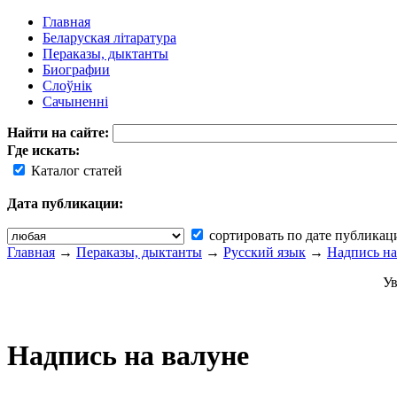
Главная
Беларуская літаратура
Пераказы, дыктанты
Биографии
Слоўнік
Сачыненні
Найти на сайте:
Где искать:
Каталог статей
Дата публикации:
сортировать по дате публикац
Главная
→
Пераказы, дыктанты
→
Русский язык
→
Надпись на
Ув
Надпись на валуне