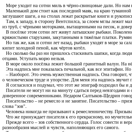
Море уходит на сотни миль в чёрно-свинцовые дали. Но нам н
Маленький дом стоит как последний маяк, на краю туманной бе
заглушают шаги, а на столах лежат раскрытые книги и рукопис
Там, к западу, в сторону Вентспилса, за слоем мглы лежит м
из труб, с чёрными моторками, вытащенными на песок, и дове
В посёлке этом сотни лет живут латышские рыбаки. Поколени
кряжистыми старухами, закутанными в тяжёлые платки. Румян
Но так же, как и сотни лет назад, рыбаки уходят в море за сал
кипит холодной пеной, как чёртов котёл.
Но сколько бы раз ни пришлось стаскивать шапки, когда люди 
отцами. Уступать морю нельзя.
В море около посёлка лежит большой гранитный валун. На нём 
Эта надпись мне показалась печальной, как все эпитафии. Но л
– Наоборот. Это очень мужественная надпись. Она говорит, что
о человеческом труде и упорстве. Для меня эта надпись звучит п
Я согласился и подумал, что этот же эпиграф подходил бы и д
Писатели не могут ни на минуту сдаться перед невзгодами и 
доверенное современниками. Недаром Салтыков-Щедрин говорил,
Писательство – не ремесло и не занятие. Писательство – приз
слова "зов".
Человека никогда не призывают к ремесленничеству. Призыва
Что же принуждает писателя к его прекрасному, но мучитель
Прежде всего – зов собственного сердца. Голос совести и вер
разнообразия мыслей и чувств, наполняющих его самого.