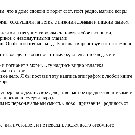
, что в доме спокойно горит свет, поёт радио, мягкие ковры
тями, сохнущими на ветру, с низкими домами и низким дымом
глазами и певучим говором становятся обветренными,
риков с невозмутимыми глазами.
тно. Особенно осенью, когда Балтика свирепствует от штормов и
ть своё дело – опасное и тяжёлое, завещанное дедами и
и погибнет в море". Эту надпись видно издалека.
им и сказал:
 своё дело. Я бы поставил эту надпись эпиграфом к любой книге
море".
непрерывно делать своё дело, завещанное предшественниками и
равносильно смерти народа.
дим их первоначальный смысл. Слово "призвание" родилось от
, как пустоцвет, и не передать людям всего огромного