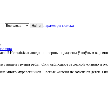
параметры поиска
и
 поляна
ага!!! Невялікія апавяданні і вершы пададзены ў поўным варыян
у вышла группа ребят. Они наблюдают за лесной жизнью и ожив
не много муравейников. Лесные жители не замечают детей. Они