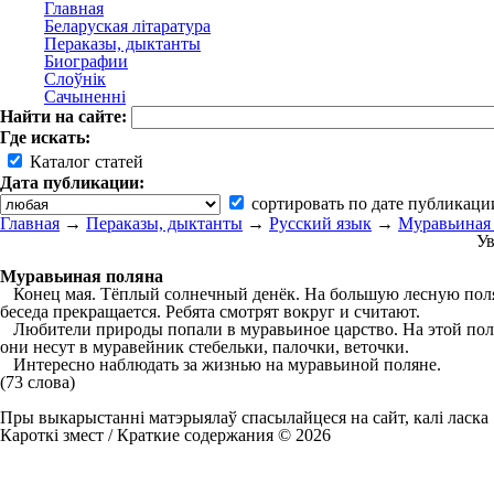
Главная
Беларуская літаратура
Пераказы, дыктанты
Биографии
Слоўнік
Сачыненні
Найти на сайте:
Где искать:
Каталог статей
Дата публикации:
сортировать по дате публикаци
Главная
→
Пераказы, дыктанты
→
Русский язык
→
Муравьиная
Ув
Муравьиная поляна
Конец мая. Тёплый солнечный денёк. На большую лесную полян
беседа прекращается. Ребята смотрят вокруг и считают.
Любители природы попали в муравьиное царство. На этой поля
они несут в муравейник стебельки, палочки, веточки.
Интересно наблюдать за жизнью на муравьиной поляне.
(73 слова)
Пры выкарыстанні матэрыялаў спасылайцеся на сайт, калі ласка
Кароткі змест / Краткие содержания © 2026