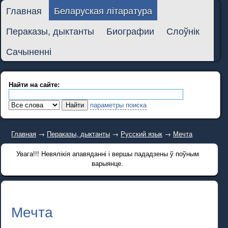
Главная
Беларуская літаратура
Пераказы, дыктанты
Биографии
Слоўнік
Сачыненні
Найти на сайте:
параметры поиска
Главная
→
Пераказы, дыктанты
→
Русский язык
→
Мечта
Увага!!! Невялікія апавяданні і вершы пададзены ў поўным
варыянце.
Мечта