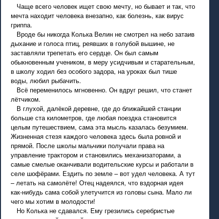
Чаще всего человек ищет свою мечту, но бывает и так, что
мечта находит человека внезапно, как болезнь, как вирус
гриппа.
Вроде бы никогда Колька Велин не смотрел на небо затаив
дыхание и голоса птиц, реявших в голубой вышине, не
заставляли трепетать его сердце. Он был самым
обыкновенным учеником, в меру усидчивым и старательным,
в школу ходил без особого задора, на уроках был тише
воды, любил рыбачить.
Всё переменилось мгновенно. Он вдруг решил, что станет
лётчиком.
В глухой, далёкой деревне, где до ближайшей станции
больше ста километров, где любая поездка становится
целым путешествием, сама эта мысль казалась безумием.
Жизненная стезя каждого человека здесь была ровной и
прямой. После школы мальчики получали права на
управление трактором и становились механизаторами, а
самые смелые оканчивали водительские курсы и работали в
селе шофёрами. Ездить по земле – вот удел человека. А тут
– летать на самолёте! Отец надеялся, что вздорная идея
как-нибудь сама собой улетучится из головы сына. Мало ли
чего мы хотим в молодости!
Но Колька не сдавался. Ему грезились серебристые