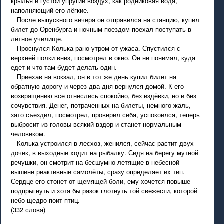
крылья и густой упругий воздух, как родниковая вода,
наполняющий его лёгкие.
После выпускного вечера он отправился на станцию, купил
билет до Оренбурга и ночным поездом поехал поступать в
лётное училище.
Проснулся Колька рано утром от ужаса. Спустился с
верхней полки вниз, посмотрел в окно. Он не понимал, куда
едет и что там будет делать один.
Приехав на вокзал, он в тот же день купил билет на
обратную дорогу и через два дня вернулся домой. К его
возвращению все отнеслись спокойно, без издёвки, но и без
сочувствия. Денег, потраченных на билеты, немного жаль,
зато съездил, посмотрел, проверил себя, успокоился, теперь
выбросит из головы всякий вздор и станет нормальным
человеком.
Колька устроился в лесхоз, женился, сейчас растит двух
дочек, в выходные ходит на рыбалку. Сидя на берегу мутной
речушки, он смотрит на бесшумно летящие в небесной
вышине реактивные самолёты, сразу определяет их тип.
Сердце его стонет от щемящей боли, ему хочется повыше
подпрыгнуть и хотя бы разок глотнуть той свежести, которой
небо щедро поит птиц.
(332 слова)