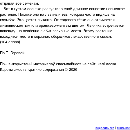
отдавая всё семенам.
Вот в густом сосняке распустило своё длинное соцветие невысокое
растение. Похоже оно на львиный зев, который часто видишь на
клумбах. Это цветёт льнянка. От садового тёзки она отличается
лимонно-жёлтым или оранжево-жёлтым цветом. Льнянка встречается
повсюду, но особенно любит песчаные места. Этому растению
находится место в корзинах сборщиков лекарственного сырья.
(104 слова)
По Т. Горовой
Пры выкарыстанні матэрыялаў спасылайцеся на сайт, калі ласка
Кароткі змест / Краткие содержания © 2026
выделить все
|
снять все