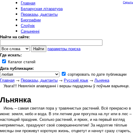
Главная
Скрыть
Беларуская літаратура
Пераказы, дыктанты
Биографии
Слоўнік
Сачыненні
Найти на сайте:
параметры поиска
Где искать:
Каталог статей
Дата публикации:
сортировать по дате публикации
Главная
→
Пераказы, дыктанты
→
Русский язык
→
Льнянка
Увага!!! Невялікія апавяданні і вершы пададзены ў поўным варыянце.
Льнянка
Июнь – самая светлая пора у травянистых растений. Всё прекрасно в
июне: земля, небо и вода. В эти летние дни прогулка на луг или в лес –
настоящий праздник. Сколько растений, и ярких, и на первый взгляд
неприметных, празднуют своё совершеннолетие! За недолгие тёплые
месяцы они проживут короткую жизнь, отцветут и начнут сразу стареть,