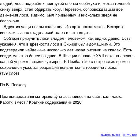
людей, лось подошёл к пригнутой снегом черёмухе и, мотая головой
снизу вверх, стал обдирать кору. Перезвон, сопровождавший все
движения лося, видимо, был привычным и нисколько зверя не
беспокоил.
Вдруг из чащи послышался целый хор колокольчиков. Вскоре к
ивнякам вышло стадо лосей голов в пятнадцать.
Соблазн приручить лося владел человеком, как видно, давно. Есть
указания, что в древности лоси в Сибири были домашними. Это
подтвердили найденные несколько лет назад рисунки на скалах. Есть
свидетельства более поздние. В Швеции в начале XVII века на лосях в
санной упряжке возили курьеров. В Прибалтике с петровских времён
сохранился указ, запрещавший появляться в городе на лосях.
(139 слов)
По В. Пескову
Пры выкарыстанні матэрыялаў спасылайцеся на сайт, калі ласка
Кароткі змест / Краткие содержания © 2026
выделить все
|
снять все