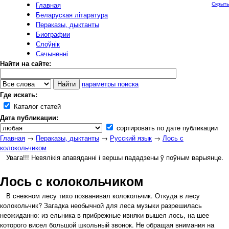
Главная
Скрыть
Беларуская літаратура
Пераказы, дыктанты
Биографии
Слоўнік
Сачыненні
Найти на сайте:
параметры поиска
Где искать:
Каталог статей
Дата публикации:
сортировать по дате публикации
Главная
→
Пераказы, дыктанты
→
Русский язык
→
Лось с
колокольчиком
Увага!!! Невялікія апавяданні і вершы пададзены ў поўным варыянце.
Лось с колокольчиком
В снежном лесу тихо позванивал колокольчик. Откуда в лесу
колокольчик? Загадка необычной для леса музыки разрешилась
неожиданно: из ельника в прибрежные ивняки вышел лось, на шее
которого висел большой школьный звонок. Не обращая внимания на