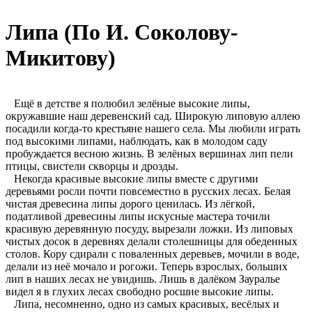
Липа (По И. Соколову-
Микитову)
Ещё в детстве я полюбил зелёные высокие липы,
окружавшие наш деревенский сад. Широкую липовую аллею
посадили когда-то крестьяне нашего села. Мы любили играть
под высокими липами, наблюдать, как в молодом саду
пробуждается весною жизнь. В зелёных вершинах лип пели
птицы, свистели скворцы и дрозды.
Некогда красивые высокие липы вместе с другими
деревьями росли почти повсеместно в русских лесах. Белая
чистая древесина липы дорого ценилась. Из лёгкой,
податливой древесины липы искусные мастера точили
красивую деревянную посуду, вырезали ложки. Из липовых
чистых досок в деревнях делали столешницы для обеденных
столов. Кору сдирали с поваленных деревьев, мочили в воде,
делали из неё мочало и рогожи. Теперь взрослых, больших
лип в наших лесах не увидишь. Лишь в далёком Зауралье
видел я в глухих лесах свободно росшие высокие липы.
Липа, несомненно, одно из самых красивых, весёлых и