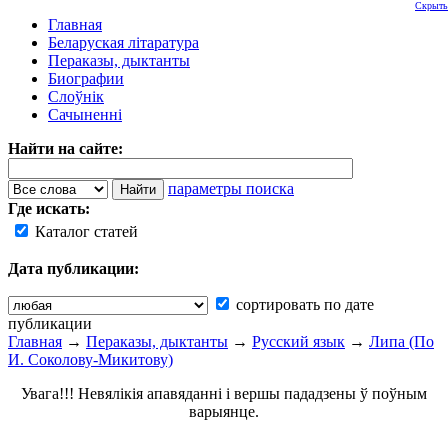
Скрыть
Главная
Беларуская літаратура
Пераказы, дыктанты
Биографии
Слоўнік
Сачыненні
Найти на сайте:
параметры поиска
Где искать:
Каталог статей
Дата публикации:
сортировать по дате
публикации
Главная
→
Пераказы, дыктанты
→
Русский язык
→
Липа (По
И. Соколову-Микитову)
Увага!!! Невялікія апавяданні і вершы пададзены ў поўным
варыянце.