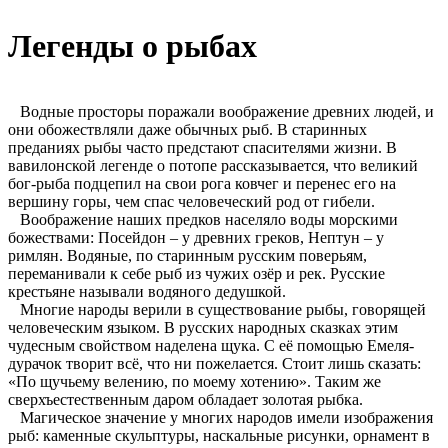
Легенды о рыбах
Водные просторы поражали воображение древних людей, и
они обожествляли даже обычных рыб. В старинных
преданиях рыбы часто предстают спасителями жизни. В
вавилонской легенде о потопе рассказывается, что великий
бог-рыба подцепил на свои рога ковчег и перенес его на
вершину горы, чем спас человеческий род от гибели.
Воображение наших предков населяло воды морскими
божествами: Посейдон – у древних греков, Нептун – у
римлян. Водяные, по старинным русским поверьям,
переманивали к себе рыб из чужих озёр и рек. Русские
крестьяне называли водяного дедушкой.
Многие народы верили в существование рыбы, говорящей
человеческим языком. В русских народных сказках этим
чудесным свойством наделена щука. С её помощью Емеля-
дурачок творит всё, что ни пожелается. Стоит лишь сказать:
«По щучьему велению, по моему хотению». Таким же
сверхъестественным даром обладает золотая рыбка.
Магическое значение у многих народов имели изображения
рыб: каменные скульптуры, наскальные рисунки, орнамент в