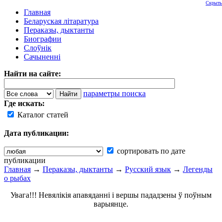
Скрыть
Главная
Беларуская літаратура
Пераказы, дыктанты
Биографии
Слоўнік
Сачыненні
Найти на сайте:
параметры поиска
Где искать:
Каталог статей
Дата публикации:
сортировать по дате
публикации
Главная
→
Пераказы, дыктанты
→
Русский язык
→
Легенды
о рыбах
Увага!!! Невялікія апавяданні і вершы пададзены ў поўным
варыянце.