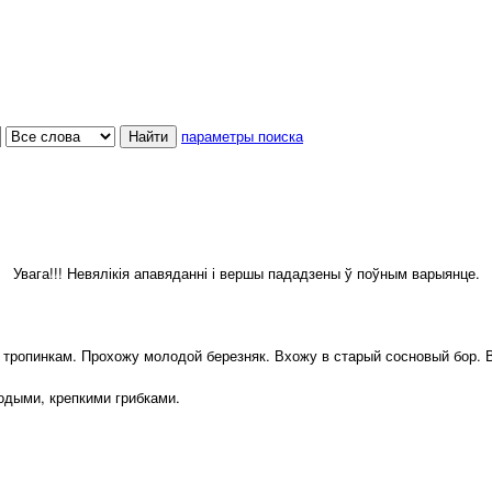
параметры поиска
Увага!!! Невялікія апавяданні і вершы пададзены ў поўным варыянце.
тропинкам. Прохожу молодой березняк. Вхожу в старый сосновый бор. В
дыми, крепкими грибками.