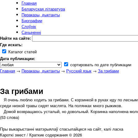
Главная
Беларуская літаратура
Пераказы, дыктанты
Биографии
Слоўнік
Сачыненні
Найти на сайте:
Где искать:
Каталог статей
Дата публикации:
сортировать по дате публикации
Главная
→
Пераказы, дыктанты
→
Русский язык
→
За грибами
За грибами
Я очень люблю ходить за грибами. С корзинкой в руках иду по лесным 
среди низкой травы сидят маслята. На полянках много рыжиков.
Домой возвращаюсь усталый, но довольный. Корзинка наполнена моло
(53 слова)
Пры выкарыстанні матэрыялаў спасылайцеся на сайт, калі ласка
Кароткі змест / Краткие содержания © 2026