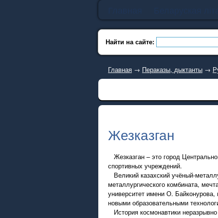
Главная
Беларуская літ
Найти на сайте:
Главная
→
Пераказы, дыктанты
→
Р
Жезказган
Жезказган – это город Центральног
спортивных учреждений.
Великий казахский учёный-металлург
металлургического комбината, мечта
университет имени О. Байконурова
новыми образовательными технолог
История космонавтики неразрывно с