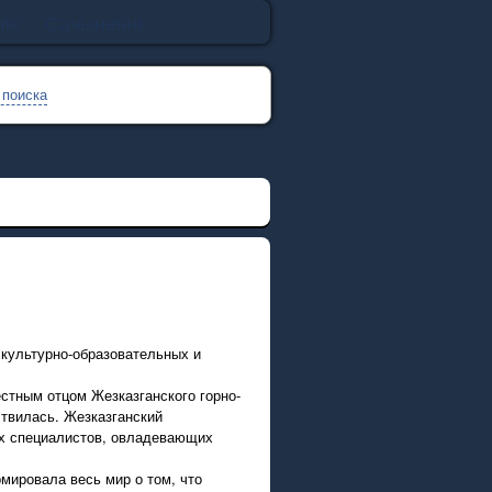
ік
Сачыненні
 поиска
культурно-образовательных и
ёстным отцом Жезказганского горно-
ствилась. Жезказганский
ых специалистов, овладевающих
мировала весь мир о том, что