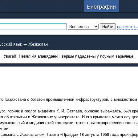
аратура
Пераказы, дыктанты
Биографии
Слоўн
параметры
усский язык
→
Жезказган
Увага!!! Невялікія апавяданні і вершы пададзены ў поўным варыянце.
о Казахстана с богатой промышленной инфраструктурой, с множеством 
, горняк и геолог академик К. И. Сатпаев, образно выражаясь, был кр
л об открытии в Жезказгане университета. И его крылатая мечта осуще
, музыкальный и медицинский колледжи готовят высокопрофессиональн
иями.
вязана с Жезказганом. Газета «Правда» 18 августа 1958 года проинфор