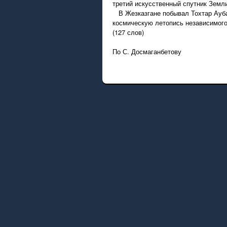
третий искусственный спутник Земли
В Жезказгане побывал Тохтар Аубак
космическую летопись независимого
(127 слов)
По С. Досмаганбетову