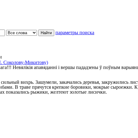
параметры поиска
и
. Соколову-Микитову)
ага!!! Невялікія апавяданні і вершы пададзены ў поўным варыян
ильный вихрь. Зашумели, закачались деревья, закружились лист
ибами. В траве прячутся крепкие боровики, мокрые сыроежки. К
ах показались рыжики, желтеют золотые лисички.