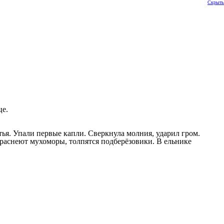
Скрыть
це.
ья. Упали первые капли. Сверкнула молния, ударил гром.
раснеют мухоморы, толпятся подберёзовики. В ельнике