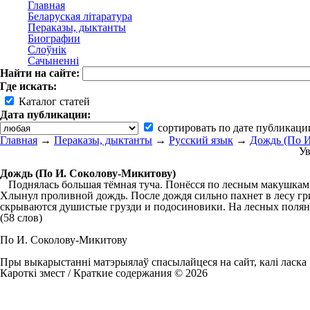
Главная
Беларуская літаратура
Пераказы, дыктанты
Биографии
Слоўнік
Сачыненні
Найти на сайте:
Где искать:
Каталог статей
Дата публикации:
сортировать по дате публикаци
Главная
→
Пераказы, дыктанты
→
Русский язык
→
Дождь (По И
Ув
Дождь (По И. Соколову-Микитову)
Поднялась большая тёмная туча. Понёсся по лесным макушкам с
Хлынул проливной дождь. После дождя сильно пахнет в лесу гр
скрываются душистые грузди и подосиновики. На лесных полян
(58 слов)
По И. Соколову-Микитову
Пры выкарыстанні матэрыялаў спасылайцеся на сайт, калі ласка
Кароткі змест / Краткие содержания © 2026