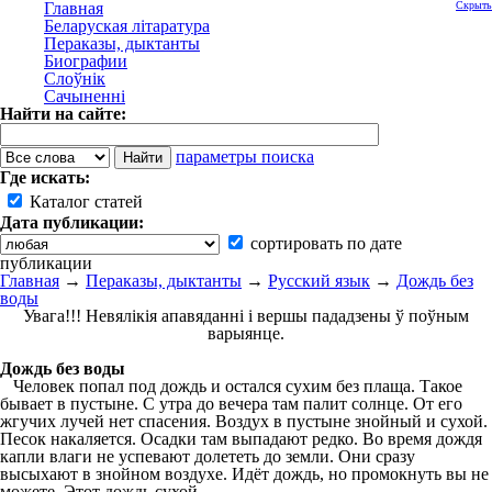
Главная
Скрыть
Беларуская літаратура
Пераказы, дыктанты
Биографии
Слоўнік
Сачыненні
Найти на сайте:
параметры поиска
Где искать:
Каталог статей
Дата публикации:
сортировать по дате
публикации
Главная
→
Пераказы, дыктанты
→
Русский язык
→
Дождь без
воды
Увага!!! Невялікія апавяданні і вершы пададзены ў поўным
варыянце.
Дождь без воды
Человек попал под дождь и остался сухим без плаща. Такое
бывает в пустыне. С утра до вечера там палит солнце. От его
жгучих лучей нет спасения. Воздух в пустыне знойный и сухой.
Песок накаляется. Осадки там выпадают редко. Во время дождя
капли влаги не успевают долететь до земли. Они сразу
высыхают в знойном воздухе. Идёт дождь, но промокнуть вы не
можете. Этот дождь сухой.