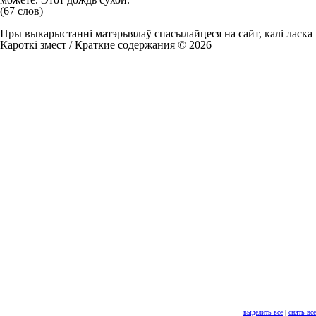
(67 слов)
Пры выкарыстанні матэрыялаў спасылайцеся на сайт, калі ласка
Кароткі змест / Краткие содержания © 2026
выделить все
|
снять все