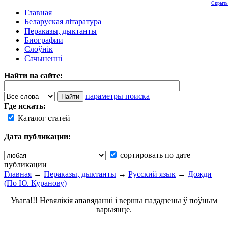
Скрыть
Главная
Беларуская літаратура
Пераказы, дыктанты
Биографии
Слоўнік
Сачыненні
Найти на сайте:
параметры поиска
Где искать:
Каталог статей
Дата публикации:
сортировать по дате
публикации
Главная
→
Пераказы, дыктанты
→
Русский язык
→
Дожди
(По Ю. Куранову)
Увага!!! Невялікія апавяданні і вершы пададзены ў поўным
варыянце.