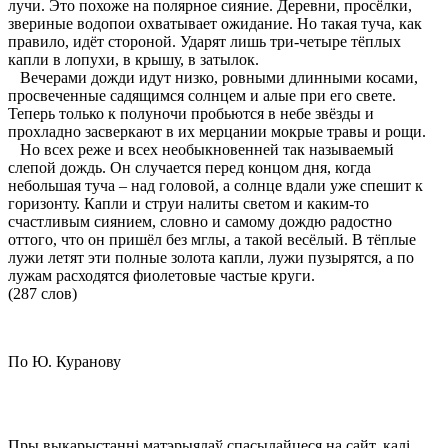
лучи. Это похоже на полярное сияние. Деревни, просёлки,
звериные водопои охватывает ожидание. Но такая туча, как
правило, идёт стороной. Ударят лишь три-четыре тёплых
капли в лопухи, в крышу, в затылок.
Вечерами дожди идут низко, ровными длинными косами,
просвеченные садящимся солнцем и алые при его свете.
Теперь только к полуночи пробьются в небе звёзды и
прохладно засверкают в их мерцании мокрые травы и рощи.
Но всех реже и всех необыкновенней так называемый
слепой дождь. Он случается перед концом дня, когда
небольшая туча – над головой, а солнце вдали уже спешит к
горизонту. Капли и струи налиты светом и каким-то
счастливым сиянием, словно и самому дождю радостно
оттого, что он пришёл без мглы, а такой весёлый. В тёплые
лужи летят эти полные золота капли, лужи пузырятся, а по
лужам расходятся фиолетовые частые круги.
(287 слов)
По Ю. Куранову
Пры выкарыстанні матэрыялаў спасылайцеся на сайт, калі