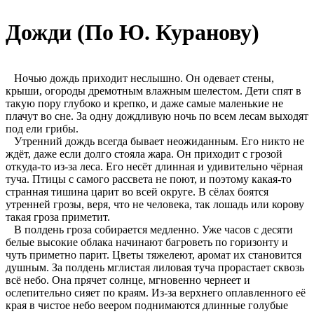
Дожди (По Ю. Куранову)
Ночью дождь приходит неслышно. Он одевает стены,
крыши, огороды дремотным влажным шелестом. Дети спят в
такую пору глубоко и крепко, и даже самые маленькие не
плачут во сне. За одну дождливую ночь по всем лесам выходят
под ели грибы.
Утренний дождь всегда бывает неожиданным. Его никто не
ждёт, даже если долго стояла жара. Он приходит с грозой
откуда-то из-за леса. Его несёт длинная и удивительно чёрная
туча. Птицы с самого рассвета не поют, и поэтому какая-то
странная тишина царит во всей округе. В сёлах боятся
утренней грозы, веря, что не человека, так лошадь или корову
такая гроза приметит.
В полдень гроза собирается медленно. Уже часов с десяти
белые высокие облака начинают багроветь по горизонту и
чуть приметно парит. Цветы тяжелеют, аромат их становится
душным. За полдень мглистая лиловая туча прорастает сквозь
всё небо. Она прячет солнце, мгновенно чернеет и
ослепительно сияет по краям. Из-за верхнего оплавленного её
края в чистое небо веером поднимаются длинные голубые