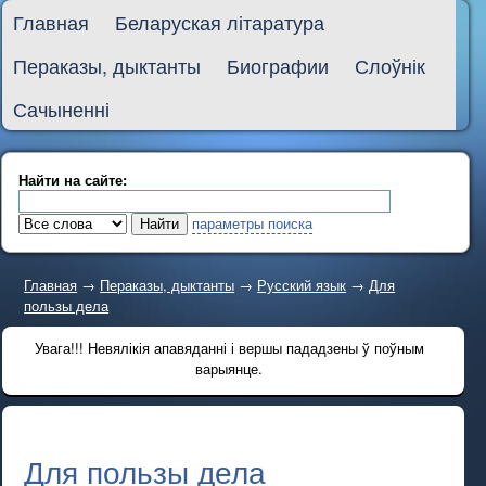
Главная
Беларуская літаратура
Пераказы, дыктанты
Биографии
Слоўнік
Сачыненні
Найти на сайте:
параметры поиска
Главная
→
Пераказы, дыктанты
→
Русский язык
→
Для
пользы дела
Увага!!! Невялікія апавяданні і вершы пададзены ў поўным
варыянце.
Для пользы дела