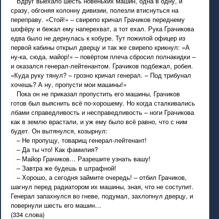
Вдруг выехало шесть новеньких машин, одна в одну, и
сразу, обгоняя колонну дивизии, полезли втиснуться на
переправу. «Стой!» – свирепо кричал Грачиков переднему
шофёру и бежал ему наперехват, а тот ехал. Рука Грачикова
едва было не дернулась к кобуре. Тут пожилой офицер из
первой кабины открыл дверцу и так же свирепо крикнул: «А
ну-ка, сюда, майор!» – повёртом плеча сбросил полнакидки –
и оказался генерал-лейтенантом. Грачиков подбежал, робея.
«Куда руку тянул? – грозно кричал генерал. – Под трибунал
хочешь? А ну, пропусти мои машины!»
Пока он не приказал пропустить его машины, Грачиков
готов был выяснить всё по-хорошему. Но когда сталкивались
лбами справедливость и несправедливость – ноги Грачикова
как в землю врастали, и уж ему было всё равно, что с ним
будет. Он вытянулся, козырнул:
– Не пропущу, товарищ генерал-лейтенант!
– Да ты что! Как фамилия?
– Майор Грачиков… Разрешите узнать вашу!
– Завтра же будешь в штрафной!
– Хорошо, а сегодня займите очередь! – отбил Грачиков,
шагнул перед радиатором их машины, зная, что не соступит.
Генерал запахнулся во гневе, подумал, захлопнул дверцу, и
повернули шесть его машин…
(334 слова)