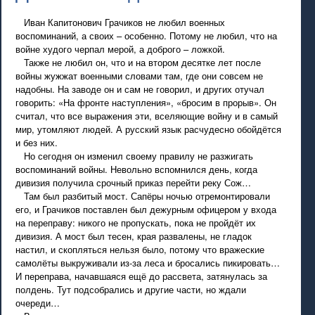
Иван Капитонович Грачиков не любил военных
воспоминаний, а своих – особенно. Потому не любил, что на
войне худого черпал мерой, а доброго – ложкой.
Также не любил он, что и на втором десятке лет после
войны жужжат военными словами там, где они совсем не
надобны. На заводе он и сам не говорил, и других отучал
говорить: «На фронте наступления», «бросим в прорыв». Он
считал, что все выражения эти, вселяющие войну и в самый
мир, утомляют людей. А русский язык расчудесно обойдётся
и без них.
Но сегодня он изменил своему правилу не разжигать
воспоминаний войны. Невольно вспомнился день, когда
дивизия получила срочный приказ перейти реку Сож…
Там был разбитый мост. Сапёры ночью отремонтировали
его, и Грачиков поставлен был дежурным офицером у входа
на переправу: никого не пропускать, пока не пройдёт их
дивизия. А мост был тесен, края развалены, не гладок
настил, и скопляться нельзя было, потому что вражеские
самолёты выкруживали из-за леса и бросались пикировать…
И переправа, начавшаяся ещё до рассвета, затянулась за
полдень. Тут подсобрались и другие части, но ждали
очереди…