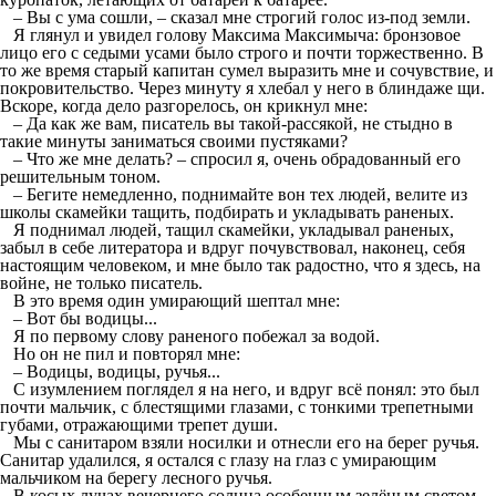
– Вы с ума сошли, – сказал мне строгий голос из-под земли.
Я глянул и увидел голову Максима Максимыча: бронзовое
лицо его с седыми усами было строго и почти торжественно. В
то же время старый капитан сумел выразить мне и сочувствие, и
покровительство. Через минуту я хлебал у него в блиндаже щи.
Вскоре, когда дело разгорелось, он крикнул мне:
– Да как же вам, писатель вы такой-рассякой, не стыдно в
такие минуты заниматься своими пустяками?
– Что же мне делать? – спросил я, очень обрадованный его
решительным тоном.
– Бегите немедленно, поднимайте вон тех людей, велите из
школы скамейки тащить, подбирать и укладывать раненых.
Я поднимал людей, тащил скамейки, укладывал раненых,
забыл в себе литератора и вдруг почувствовал, наконец, себя
настоящим человеком, и мне было так радостно, что я здесь, на
войне, не только писатель.
В это время один умирающий шептал мне:
– Вот бы водицы...
Я по первому слову раненого побежал за водой.
Но он не пил и повторял мне:
– Водицы, водицы, ручья...
С изумлением поглядел я на него, и вдруг всё понял: это был
почти мальчик, с блестящими глазами, с тонкими трепетными
губами, отражающими трепет души.
Мы с санитаром взяли носилки и отнесли его на берег ручья.
Санитар удалился, я остался с глазу на глаз с умирающим
мальчиком на берегу лесного ручья.
В косых лучах вечернего солнца особенным зелёным светом,