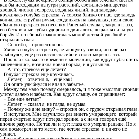
как бы исходящим изнутри растений, светились минаретки
хвощей, листки телореза, водяных лилий, над заводью
кружилась голубая стрекоза. А совсем близко от нас, где заводь
кончалась, струйки ручья, соединяясь на камушках, пели свою
обычную прекрасную песенку. Раненый слушал, закрыв глаза,
его бескровные губы судорожно двигались, выражая сильную
борьбу. И вот борьба закончилась милой детской улыбкой и
открылись глаза.
– Спасибо, – прошептал он.
Увидев голубую стрекозу, летающую у заводи, он ещё раз
улыбнулся, ещё раз сказал спасибо и снова закрыл глаза.
Прошло сколько-то времени в молчании, как вдруг губы опять
зашевелились, возникла новая борьба, и я услышал:
– А что, стрекоза ещё летает?
Голубая стрекоза ещё кружилась.
– Летает, – ответил я, – ещё как!
Он опять улыбнулся и впал в забытье.
Между тем мало-помалу смеркалось, и я тоже мыслями своими
улетел далеко и забылся. Как вдруг слышу, он спрашивает:
– Все ещё летает?
– Летает, – сказал я, не глядя, не думая.
– Почему же я не вижу? – спросил он, с трудом открывая глаза.
Я испугался. Мне случилось раз видеть умирающего, который
перед смертью вдруг потерял зрение, а с нами говорил ещё
вполне разумно. Не так ли и тут: глаза его умерли раньше. Но я
сам посмотрел на то место, где летала стрекоза, и ничего не
увидел.
Больной понял, что я его обманул, огорчился моим