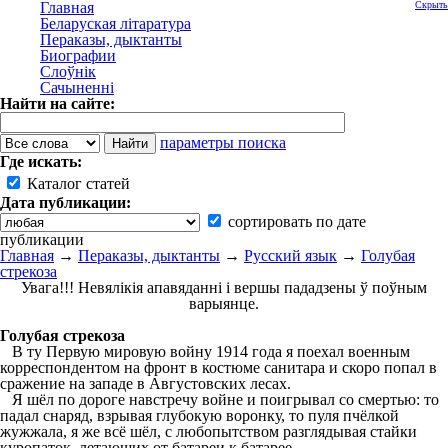
Главная
Скрыть
Беларуская літаратура
Пераказы, дыктанты
Биографии
Слоўнік
Сачыненні
Найти на сайте:
параметры поиска
Где искать:
Каталог статей
Дата публикации:
сортировать по дате
публикации
Главная
→
Пераказы, дыктанты
→
Русский язык
→
Голубая
стрекоза
Увага!!! Невялікія апавяданні і вершы пададзены ў поўным
варыянце.
Голубая стрекоза
В ту Первую мировую войну 1914 года я поехал военным
корреспондентом на фронт в костюме санитара и скоро попал в
сражение на западе в Августовских лесах.
Я шёл по дороге навстречу войне и поигрывал со смертью: то
падал снаряд, взрывая глубокую воронку, то пуля пчёлкой
жужжала, я же всё шёл, с любопытством разглядывая стайки
куропаток, летающих от батареи к батарее.