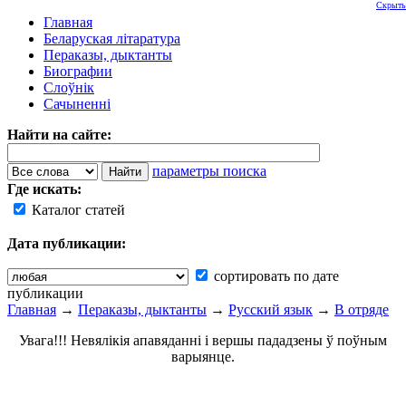
Скрыть
Главная
Беларуская літаратура
Пераказы, дыктанты
Биографии
Слоўнік
Сачыненні
Найти на сайте:
параметры поиска
Где искать:
Каталог статей
Дата публикации:
сортировать по дате
публикации
Главная
→
Пераказы, дыктанты
→
Русский язык
→
В отряде
Увага!!! Невялікія апавяданні і вершы пададзены ў поўным
варыянце.