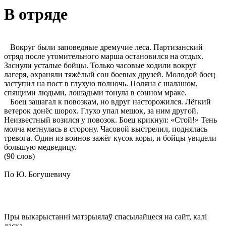
В отряде
Вокруг были заповедные дремучие леса. Партизанский
отряд после утомительного марша остановился на отдых.
Заснули усталые бойцы. Только часовые ходили вокруг
лагеря, охраняли тяжёлый сон боевых друзей. Молодой боец
заступил на пост в глухую полночь. Поляна с шалашом,
спящими людьми, лошадьми тонула в сонном мраке.
Боец зашагал к повозкам, но вдруг насторожился. Лёгкий
ветерок донёс шорох. Глухо упал мешок, за ним другой.
Неизвестный возился у повозок. Боец крикнул: «Стой!» Тень
молча метнулась в сторону. Часовой выстрелил, поднялась
тревога. Один из воинов зажёг кусок коры, и бойцы увидели
большую медведицу.
(90 слов)
По Ю. Богушевичу
Пры выкарыстанні матэрыялаў спасылайцеся на сайт, калі
ласка