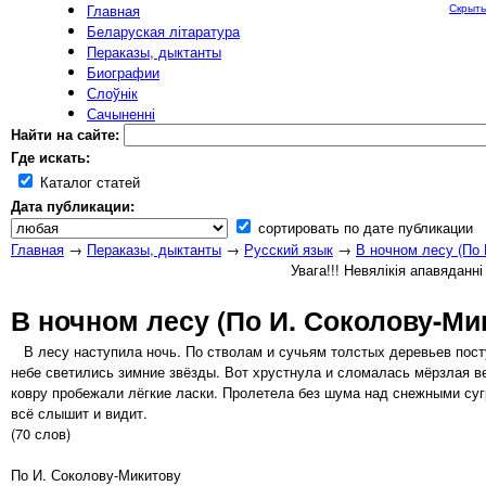
Главная
Скрыть
Беларуская літаратура
Пераказы, дыктанты
Биографии
Слоўнік
Сачыненні
Найти на сайте:
Где искать:
Каталог статей
Дата публикации:
сортировать по дате публикации
Главная
→
Пераказы, дыктанты
→
Русский язык
→
В ночном лесу (По 
Увага!!! Невялікія апавяданн
В ночном лесу (По И. Соколову-Ми
В лесу наступила ночь. По стволам и сучьям толстых деревьев пост
небе светились зимние звёзды. Вот хрустнула и сломалась мёрзлая в
ковру пробежали лёгкие ласки. Пролетела без шума над снежными сугр
всё слышит и видит.
(70 слов)
По И. Соколову-Микитову