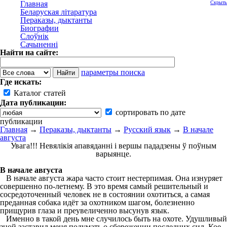
Главная
Скрыть
Беларуская літаратура
Пераказы, дыктанты
Биографии
Слоўнік
Сачыненні
Найти на сайте:
параметры поиска
Где искать:
Каталог статей
Дата публикации:
сортировать по дате
публикации
Главная
→
Пераказы, дыктанты
→
Русский язык
→
В начале
августа
Увага!!! Невялікія апавяданні і вершы пададзены ў поўным
варыянце.
В начале августа
В начале августа жара часто стоит нестерпимая. Она изнуряет
совершенно по-летнему. В это время самый решительный и
сосредоточенный человек не в состоянии охотиться, а самая
преданная собака идёт за охотником шагом, болезненно
прищурив глаза и преувеличенно высунув язык.
Именно в такой день мне случилось быть на охоте. Удушливый
зной заставил меня подумать о сбережении последних сил. Кое-