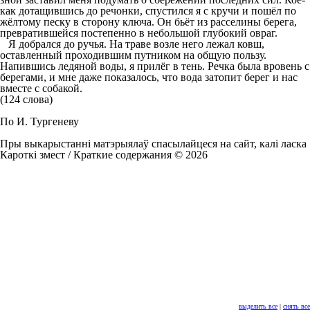
как дотащившись до речонки, спустился я с кручи и пошёл по
жёлтому песку в сторону ключа. Он бьёт из расселины берега,
превратившейся постепенно в небольшой глубокий овраг.
Я добрался до ручья. На траве возле него лежал ковш,
оставленный проходившим путником на общую пользу.
Напившись ледяной воды, я прилёг в тень. Речка была вровень с
берегами, и мне даже показалось, что вода затопит берег и нас
вместе с собакой.
(124 слова)
По И. Тургеневу
Пры выкарыстанні матэрыялаў спасылайцеся на сайт, калі ласка
Кароткі змест / Краткие содержания © 2026
выделить все
|
снять все